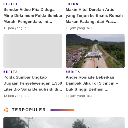
BERITA
FOKUS
Beredar Video Pria Diduga
Makin Hits! Deretan Artis
Mirip Dirkrimum Polda Sumbar
yang Terjun ke Bisnis Rumah
Marahi Pengendara, Ini
Makan Padang, dari Praz
Penjelasannya
Teguh hingga Deddy
11 jam yang lalu
13 jam yang lalu
Corbuzier
BERITA
BERITA
Polda Sumbar Ungkap
Andre Rosiade Beberkan
Dugaan Penyelewengan 1.350
Dampak Jika Tol Sicincin –
Liter Bio Solar Bersubsidi di
Bukittinggi Berhasil
Padang
Dibangun
13 jam yang lalu
14 jam yang lalu
TERPOPULER