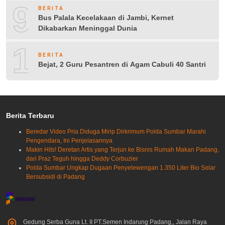
9
BERITA
Bus Palala Kecelakaan di Jambi, Kernet
Dikabarkan Meninggal Dunia
10
BERITA
Bejat, 2 Guru Pesantren di Agam Cabuli 40 Santri
Berita Terbaru
Beredar Video Pria Diduga Mirip Dirkrimum Polda Sumbar Marahi
Pengendara, Ini Penjelasannya
Makin Hits! Deretan Artis yang Terjun ke Bisnis Rumah Makan Padang,
dari Praz Teguh hingga Deddy Corbuzier
Polda Sumbar Ungkap Dugaan Penyelewengan 1.350 Liter Bio Solar
Bersubsidi di Padang
Gedung Serba Guna Lt. II PT.Semen Indarung Padang,, Jalan Raya