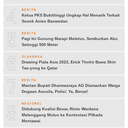
4
BERITA
Ketua PKS Bukittinggi Ungkap Hal Menarik Terkait
Sosok Anies Baswedan
5
BERITA
Pagi Ini Gunung Marapi Meletus, Semburkan Abu
Setinggi 500 Meter
6
OLAHRAGA
Drawing Piala Asia 2023, Erick Thohir Bawa Shin
Tae-yong ke Qatar
7
BERITA
Mantan Bupati Dharmasraya AG Diamankan Warga
Dugaan Asusila, Polisi: Ya, Benar!
8
NASIONAL
Didukung Koalisi Besar, Rinto Wardana
Melenggang Mulus ke Kontestasi Pilkada
Mentawai