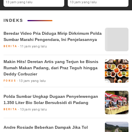
hingga Deddy Corbuzier
13 jam yang lalu
13 jam yang lalu
INDEKS
Beredar Video Pria Diduga Mirip Dirkrimum Polda
Sumbar Marahi Pengendara, Ini Penjelasannya
11 jam yang lalu
BERITA
Makin Hits! Deretan Artis yang Terjun ke Bisnis
Rumah Makan Padang, dari Praz Teguh hingga
Deddy Corbuzier
13 jam yang lalu
FOKUS
Polda Sumbar Ungkap Dugaan Penyelewengan
1.350 Liter Bio Solar Bersubsidi di Padang
13 jam yang lalu
BERITA
Andre Rosiade Beberkan Dampak Jika Tol