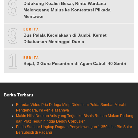
8
Didukung Koalisi Besar, Rinto Wardana
Melenggang Mulus ke Kontestasi Pilkada
Mentawai
9
BERITA
Bus Palala Kecelakaan di Jambi, Kernet
Dikabarkan Meninggal Dunia
10
BERITA
Bejat, 2 Guru Pesantren di Agam Cabuli 40 Santri
Berita Terbaru
Beredar Video Pria Diduga Mirip Dirkrimum Polda Sumbar Marahi
Pengendara, Ini Penjelasannya
Makin Hits! Deretan Artis yang Terjun ke Bisnis Rumah Makan Padang,
dari Praz Teguh hingga Deddy Corbuzier
Polda Sumbar Ungkap Dugaan Penyelewengan 1.350 Liter Bio Solar
Bersubsidi di Padang