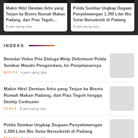
Makin Hits! Deretan Artis yang
Polda Sumbar Ungkap Dugaan
Terjun ke Bisnis Rumah Makan
Penyelewengan 1.350 Liter Bio
Padang, dari Praz Teguh
Solar Bersubsidi di Padang
hingga Deddy Corbuzier
8 jam yang lalu
8 jam yang lalu
INDEKS
Beredar Video Pria Diduga Mirip Dirkrimum Polda
Sumbar Marahi Pengendara, Ini Penjelasannya
6 jam yang lalu
BERITA
Makin Hits! Deretan Artis yang Terjun ke Bisnis
Rumah Makan Padang, dari Praz Teguh hingga
Deddy Corbuzier
8 jam yang lalu
FOKUS
Polda Sumbar Ungkap Dugaan Penyelewengan
1.350 Liter Bio Solar Bersubsidi di Padang