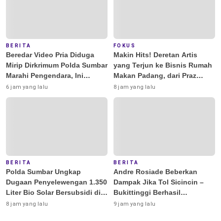
BERITA
FOKUS
Beredar Video Pria Diduga
Makin Hits! Deretan Artis
Mirip Dirkrimum Polda Sumbar
yang Terjun ke Bisnis Rumah
Marahi Pengendara, Ini
Makan Padang, dari Praz
Penjelasannya
Teguh hingga Deddy
6 jam yang lalu
8 jam yang lalu
Corbuzier
BERITA
BERITA
Polda Sumbar Ungkap
Andre Rosiade Beberkan
Dugaan Penyelewengan 1.350
Dampak Jika Tol Sicincin –
Liter Bio Solar Bersubsidi di
Bukittinggi Berhasil
Padang
Dibangun
8 jam yang lalu
9 jam yang lalu