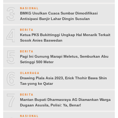
3
NASIONAL
BMKG Usulkan Cuaca Sumbar Dimodifikasi
Antisipasi Banjir Lahar Dingin Susulan
4
BERITA
Ketua PKS Bukittinggi Ungkap Hal Menarik Terkait
Sosok Anies Baswedan
5
BERITA
Pagi Ini Gunung Marapi Meletus, Semburkan Abu
Setinggi 500 Meter
6
OLAHRAGA
Drawing Piala Asia 2023, Erick Thohir Bawa Shin
Tae-yong ke Qatar
7
BERITA
Mantan Bupati Dharmasraya AG Diamankan Warga
Dugaan Asusila, Polisi: Ya, Benar!
NASIONAL