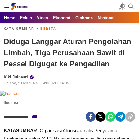
Kata Sumbar
Berita Sumbar Hari Ini
Home
Fokus
Video
Ekonomi
Olahraga
Nasional
KATA SUMBAR
BERITA
Diduga Langgar Aturan Pengolahan
Limbah, Tiga Perusahaan Sawit di
Pessel Digugat ke Pengadilan
Kiki Julnasri
Selasa, 2 Des 2025 | 14:05 WIB 14:05
Ilustrasi
KATA
SUMBAR-
Organisasi Aliansi Jurnalis Penyelamat
Lingkungan Hidup (AJPLH) resmi menggugat tiga perusahaan