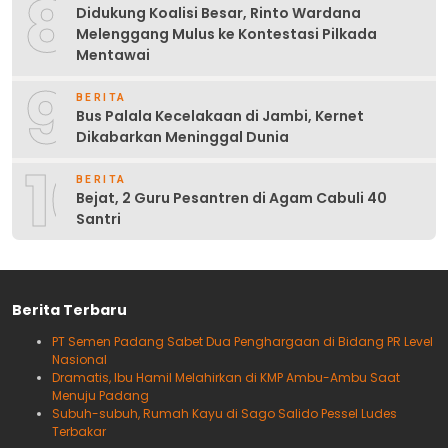
8
Didukung Koalisi Besar, Rinto Wardana
Melenggang Mulus ke Kontestasi Pilkada
Mentawai
9
BERITA
Bus Palala Kecelakaan di Jambi, Kernet
Dikabarkan Meninggal Dunia
10
BERITA
Bejat, 2 Guru Pesantren di Agam Cabuli 40
Santri
Berita Terbaru
PT Semen Padang Sabet Dua Penghargaan di Bidang PR Level
Nasional
Dramatis, Ibu Hamil Melahirkan di KMP Ambu-Ambu Saat
Menuju Padang
Subuh-subuh, Rumah Kayu di Sago Salido Pessel Ludes
Terbakar