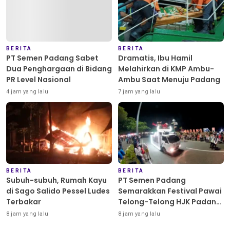
BERITA
BERITA
PT Semen Padang Sabet
Dramatis, Ibu Hamil
Dua Penghargaan di Bidang
Melahirkan di KMP Ambu-
PR Level Nasional
Ambu Saat Menuju Padang
4 jam yang lalu
7 jam yang lalu
BERITA
BERITA
Subuh-subuh, Rumah Kayu
PT Semen Padang
di Sago Salido Pessel Ludes
Semarakkan Festival Pawai
Terbakar
Telong-Telong HJK Padang
ke-357
8 jam yang lalu
8 jam yang lalu