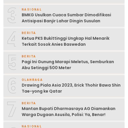
3
NASIONAL
BMKG Usulkan Cuaca Sumbar Dimodifikasi
Antisipasi Banjir Lahar Dingin Susulan
4
BERITA
Ketua PKS Bukittinggi Ungkap Hal Menarik
Terkait Sosok Anies Baswedan
5
BERITA
Pagi Ini Gunung Marapi Meletus, Semburkan
Abu Setinggi 500 Meter
6
OLAHRAGA
Drawing Piala Asia 2023, Erick Thohir Bawa Shin
Tae-yong ke Qatar
7
BERITA
Mantan Bupati Dharmasraya AG Diamankan
Warga Dugaan Asusila, Polisi: Ya, Benar!
NASIONAL