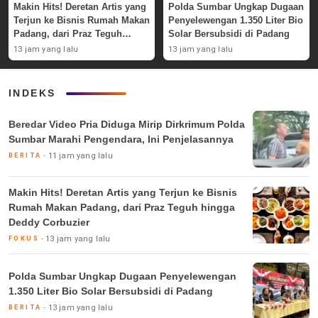
Makin Hits! Deretan Artis yang
Polda Sumbar Ungkap Dugaan
Terjun ke Bisnis Rumah Makan
Penyelewengan 1.350 Liter Bio
Padang, dari Praz Teguh
Solar Bersubsidi di Padang
hingga Deddy Corbuzier
13 jam yang lalu
13 jam yang lalu
INDEKS
Beredar Video Pria Diduga Mirip Dirkrimum Polda
Sumbar Marahi Pengendara, Ini Penjelasannya
11 jam yang lalu
BERITA
Makin Hits! Deretan Artis yang Terjun ke Bisnis
Rumah Makan Padang, dari Praz Teguh hingga
Deddy Corbuzier
13 jam yang lalu
FOKUS
Polda Sumbar Ungkap Dugaan Penyelewengan
1.350 Liter Bio Solar Bersubsidi di Padang
13 jam yang lalu
BERITA