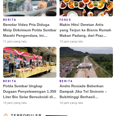
BERITA
FOKUS
Beredar Video Pria Diduga
Makin Hits! Deretan Artis
Mirip Dirkrimum Polda Sumbar
yang Terjun ke Bisnis Rumah
Marahi Pengendara, Ini
Makan Padang, dari Praz
Penjelasannya
Teguh hingga Deddy
11 jam yang lalu
13 jam yang lalu
Corbuzier
BERITA
BERITA
Polda Sumbar Ungkap
Andre Rosiade Beberkan
Dugaan Penyelewengan 1.350
Dampak Jika Tol Sicincin –
Liter Bio Solar Bersubsidi di
Bukittinggi Berhasil
Padang
Dibangun
13 jam yang lalu
14 jam yang lalu
TERPOPULER