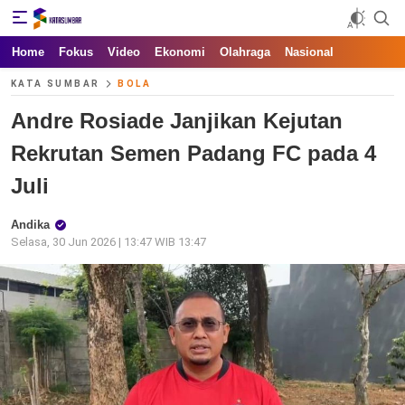
Kata Sumbar
Berita Sumbar Hari Ini
Home
Fokus
Video
Ekonomi
Olahraga
Nasional
KATA SUMBAR
BOLA
Andre Rosiade Janjikan Kejutan
Rekrutan Semen Padang FC pada 4
Juli
Andika
Selasa, 30 Jun 2026 | 13:47 WIB 13:47