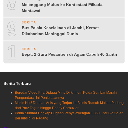
8
Melenggang Mulus ke Kontestasi Pilkada
Mentawai
9
BERITA
Bus Palala Kecelakaan di Jambi, Kernet
Dikabarkan Meninggal Dunia
10
BERITA
Bejat, 2 Guru Pesantren di Agam Cabuli 40 Santri
Berita Terbaru
Beredar Video Pria Diduga Mirip Dirkrimum Polda Sumbar Marahi
Pengendara, Ini Penjelasannya
Makin Hits! Deretan Artis yang Terjun ke Bisnis Rumah Makan Padang,
dari Praz Teguh hingga Deddy Corbuzier
Polda Sumbar Ungkap Dugaan Penyelewengan 1.350 Liter Bio Solar
Bersubsidi di Padang