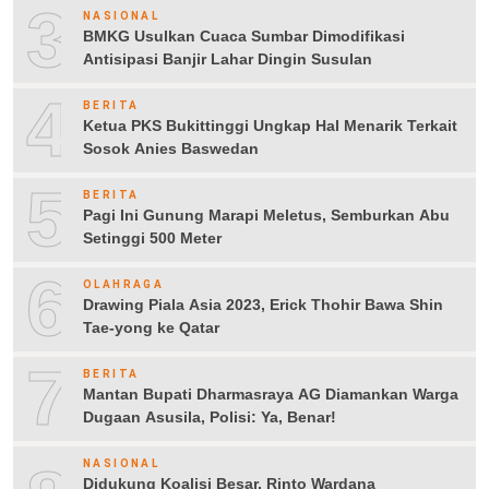
3
NASIONAL
BMKG Usulkan Cuaca Sumbar Dimodifikasi
Antisipasi Banjir Lahar Dingin Susulan
4
BERITA
Ketua PKS Bukittinggi Ungkap Hal Menarik Terkait
Sosok Anies Baswedan
5
BERITA
Pagi Ini Gunung Marapi Meletus, Semburkan Abu
Setinggi 500 Meter
6
OLAHRAGA
Drawing Piala Asia 2023, Erick Thohir Bawa Shin
Tae-yong ke Qatar
7
BERITA
Mantan Bupati Dharmasraya AG Diamankan Warga
Dugaan Asusila, Polisi: Ya, Benar!
NASIONAL
Didukung Koalisi Besar, Rinto Wardana