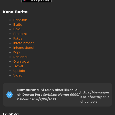
Kanal Berita
Bantuan
Berita
Bola
Ekonomi
Fokus
Infotainment
Internasional
Kopi
Nasional
Olahraga
Travel
Update
Video
NamaBrand ini telah diverifikasi ol
https://dewanper
eh Dewan Pers
Sertifikat Nomor 0000/
s.or.id/data/perus
DP-Verifikasi/K/XII/2023
ahaanpers
Lainnya