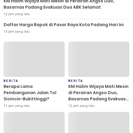
KM Halim Wijaya Mati Mesin di Perairan Angso Duo,
Basarnas Padang Evakuasi Dua ABK Selamat
12 jam yang lalu
Daftar Harga Bapok di Pasar Raya Kota Padang Hari Ini
13 jam yang lalu
BERITA
BERITA
Berapa Lama
KM Halim Wijaya Mati Mesin
Pembangunan Jalan Tol
di Perairan Angso Duo,
Sicincin-Bukittinggi?
Basarnas Padang Evakuasi
Dua ABK Selamat
11 jam yang lalu
12 jam yang lalu