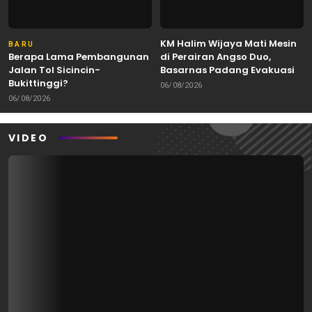
KM Halim Wijaya Mati Mesin
BARU
Berapa Lama Pembangunan
di Perairan Angso Duo,
Jalan Tol Sicincin-
Basarnas Padang Evakuasi
Bukittinggi?
Dua ABK Selamat
06/08/2026
06/08/2026
VIDEO