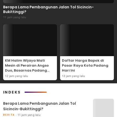
Berapa Lama Pembangunan Jalan Tol Sicincin-
Bukittinggi?
11 jam yang lalu
KM Halim Wijaya Mati
Daftar Harga Bapok di
Mesin di Perairan Angso
Pasar Raya Kota Padang
Duo, Basarnas Padang
Hari Ini
Evakuasi Dua ABK Selamat
12 jam yang lalu
13 jam yang lalu
INDEKS
Berapa Lama Pembangunan Jalan Tol
Sicincin-Bukittinggi?
11 jam yang lalu
BERITA