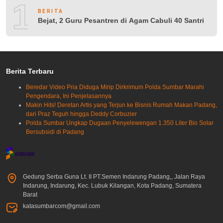
10
BERITA
Bejat, 2 Guru Pesantren di Agam Cabuli 40 Santri
Berita Terbaru
Beredar Video Pria Diduga Mirip Dirkrimum Polda Sumbar Marahi
Pengendara, Ini Penjelasannya
Makin Hits! Deretan Artis yang Terjun ke Bisnis Rumah Makan Padang,
dari Praz Teguh hingga Deddy Corbuzier
Polda Sumbar Ungkap Dugaan Penyelewengan 1.350 Liter Bio Solar
Bersubsidi di Padang
Gedung Serba Guna Lt. II PT.Semen Indarung Padang,, Jalan Raya
Indarung, Indarung, Kec. Lubuk Kilangan, Kota Padang, Sumatera
Barat
katasumbarcom@gmail.com