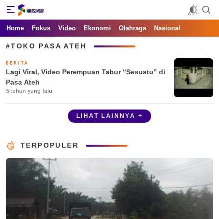
Kata Sumbar
Berita Sumbar Hari Ini
Home
Fokus
Video
Ekonomi
Olahraga
Nasional
#TOKO PASA ATEH
BERITA
Lagi Viral, Video Perempuan Tabur “Sesuatu” di
Pasa Ateh
5 tahun yang lalu
LIHAT LAINNYA +
TERPOPULER