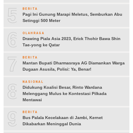
5
BERITA
Pagi Ini Gunung Marapi Meletus, Semburkan Abu
Setinggi 500 Meter
6
OLAHRAGA
Drawing Piala Asia 2023, Erick Thohir Bawa Shin
Tae-yong ke Qatar
7
BERITA
Mantan Bupati Dharmasraya AG Diamankan Warga
Dugaan Asusila, Polisi: Ya, Benar!
8
NASIONAL
Didukung Koalisi Besar, Rinto Wardana
Melenggang Mulus ke Kontestasi Pilkada
Mentawai
9
BERITA
Bus Palala Kecelakaan di Jambi, Kernet
Dikabarkan Meninggal Dunia