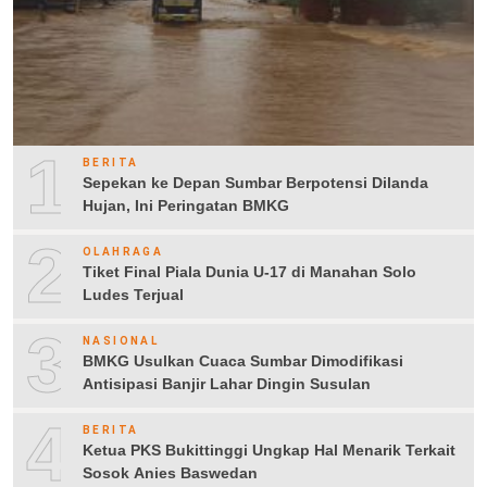
1
BERITA
Sepekan ke Depan Sumbar Berpotensi Dilanda
Hujan, Ini Peringatan BMKG
2
OLAHRAGA
Tiket Final Piala Dunia U-17 di Manahan Solo
Ludes Terjual
3
NASIONAL
BMKG Usulkan Cuaca Sumbar Dimodifikasi
Antisipasi Banjir Lahar Dingin Susulan
4
BERITA
Ketua PKS Bukittinggi Ungkap Hal Menarik Terkait
Sosok Anies Baswedan