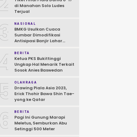
2
di Manahan Solo Ludes
Terjual
3
NASIONAL
BMKG Usulkan Cuaca
Sumbar Dimodifikasi
Antisipasi Banjir Lahar
Dingin Susulan
4
BERITA
Ketua PKS Bukittinggi
Ungkap Hal Menarik Terkait
Sosok Anies Baswedan
5
OLAHRAGA
Drawing Piala Asia 2023,
Erick Thohir Bawa Shin Tae-
yong ke Qatar
6
BERITA
Pagi Ini Gunung Marapi
Meletus, Semburkan Abu
Setinggi 500 Meter