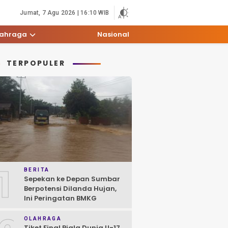
Jumat, 7 Agu 2026 | 16:10 WIB
lahraga
Nasional
TERPOPULER
1
BERITA
Sepekan ke Depan Sumbar
Berpotensi Dilanda Hujan,
Ini Peringatan BMKG
OLAHRAGA
Tiket Final Piala Dunia U-17