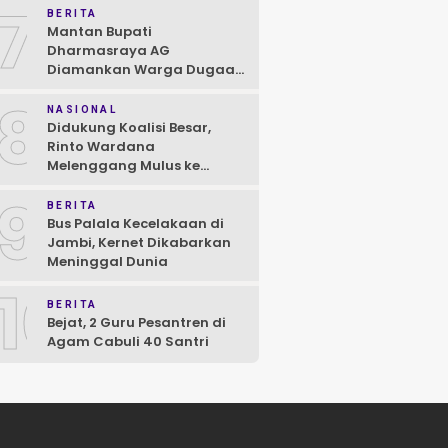
7
BERITA
Mantan Bupati
Dharmasraya AG
Diamankan Warga Dugaan
Asusila, Polisi: Ya, Benar!
8
NASIONAL
Didukung Koalisi Besar,
Rinto Wardana
Melenggang Mulus ke
Kontestasi Pilkada
9
Mentawai
BERITA
Bus Palala Kecelakaan di
Jambi, Kernet Dikabarkan
Meninggal Dunia
10
BERITA
Bejat, 2 Guru Pesantren di
Agam Cabuli 40 Santri