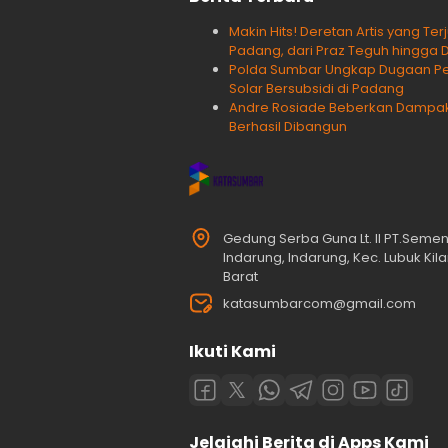
Makin Hits! Deretan Artis yang Te
Padang, dari Praz Teguh hingga 
Polda Sumbar Ungkap Dugaan Pen
Solar Bersubsidi di Padang
Andre Rosiade Beberkan Dampak Ji
Berhasil Dibangun
Gedung Serba Guna Lt. II PT.Seme
Indarung, Indarung, Kec. Lubuk Ki
Barat
katasumbarcom@gmail.com
Ikuti Kami
Jelajahi Berita di Apps Kami