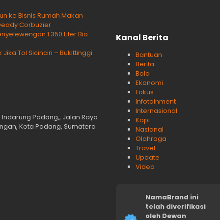
rjun ke Bisnis Rumah Makan
Deddy Corbuzier
yelewengan 1.350 Liter Bio
Kanal Berita
ka Tol Sicincin – Bukittinggi
Bantuan
Berita
Bola
Ekonomi
Fokus
Infotainment
Internasional
n Indarung Padang,, Jalan Raya
Kopi
langan, Kota Padang, Sumatera
Nasional
Olahraga
Travel
Update
Video
NamaBrand ini
telah diverifikasi
oleh Dewan