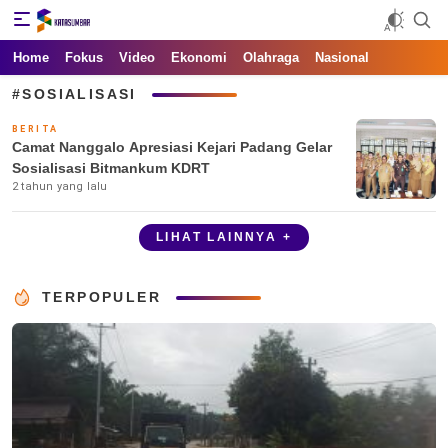
Kata Sumbar
Berita Sumbar Hari Ini
Home
Fokus
Video
Ekonomi
Olahraga
Nasional
#SOSIALISASI
BERITA
Camat Nanggalo Apresiasi Kejari Padang Gelar
Sosialisasi Bitmankum KDRT
2 tahun yang lalu
LIHAT LAINNYA +
TERPOPULER