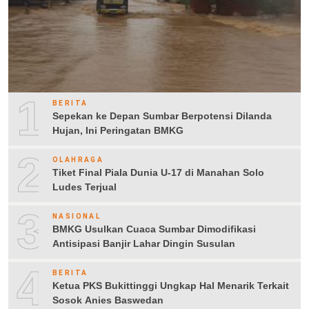
1
BERITA
Sepekan ke Depan Sumbar Berpotensi Dilanda
Hujan, Ini Peringatan BMKG
2
OLAHRAGA
Tiket Final Piala Dunia U-17 di Manahan Solo
Ludes Terjual
3
NASIONAL
BMKG Usulkan Cuaca Sumbar Dimodifikasi
Antisipasi Banjir Lahar Dingin Susulan
4
BERITA
Ketua PKS Bukittinggi Ungkap Hal Menarik Terkait
Sosok Anies Baswedan