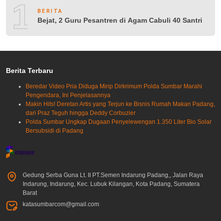
10
BERITA
Bejat, 2 Guru Pesantren di Agam Cabuli 40 Santri
Berita Terbaru
Beredar Video Pria Diduga Mirip Dirkrimum Polda Sumbar Marahi
Pengendara, Ini Penjelasannya
Makin Hits! Deretan Artis yang Terjun ke Bisnis Rumah Makan Padang,
dari Praz Teguh hingga Deddy Corbuzier
Polda Sumbar Ungkap Dugaan Penyelewengan 1.350 Liter Bio Solar
Bersubsidi di Padang
Gedung Serba Guna Lt. II PT.Semen Indarung Padang,, Jalan Raya
Indarung, Indarung, Kec. Lubuk Kilangan, Kota Padang, Sumatera
Barat
katasumbarcom@gmail.com