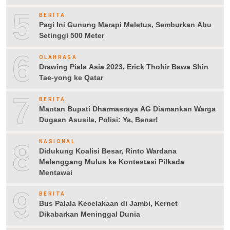
5
BERITA
Pagi Ini Gunung Marapi Meletus, Semburkan Abu
Setinggi 500 Meter
6
OLAHRAGA
Drawing Piala Asia 2023, Erick Thohir Bawa Shin
Tae-yong ke Qatar
7
BERITA
Mantan Bupati Dharmasraya AG Diamankan Warga
Dugaan Asusila, Polisi: Ya, Benar!
8
NASIONAL
Didukung Koalisi Besar, Rinto Wardana
Melenggang Mulus ke Kontestasi Pilkada
Mentawai
9
BERITA
Bus Palala Kecelakaan di Jambi, Kernet
Dikabarkan Meninggal Dunia