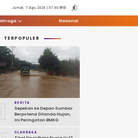
Jumat, 7 Agu 2026 | 07:40 WIB
lahraga
Nasional
TERPOPULER
1
BERITA
Sepekan ke Depan Sumbar
Berpotensi Dilanda Hujan,
Ini Peringatan BMKG
OLAHRAGA
Tiket Final Piala Dunia U-17