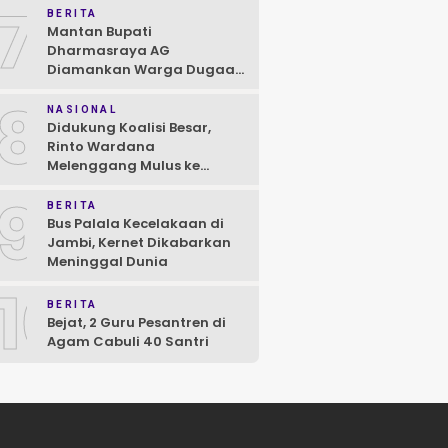
7
BERITA
Mantan Bupati
Dharmasraya AG
Diamankan Warga Dugaan
Asusila, Polisi: Ya, Benar!
8
NASIONAL
Didukung Koalisi Besar,
Rinto Wardana
Melenggang Mulus ke
Kontestasi Pilkada
9
Mentawai
BERITA
Bus Palala Kecelakaan di
Jambi, Kernet Dikabarkan
Meninggal Dunia
10
BERITA
Bejat, 2 Guru Pesantren di
Agam Cabuli 40 Santri