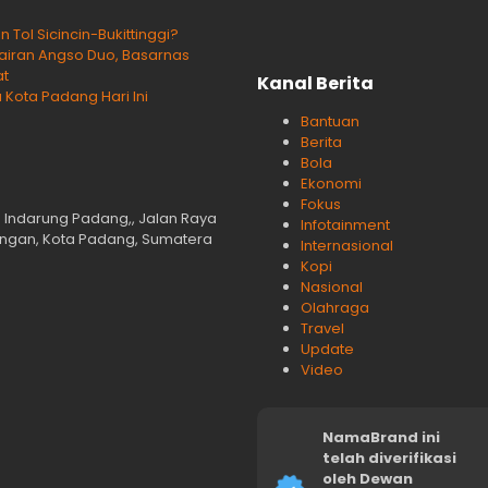
ol Sicincin-Bukittinggi?
rairan Angso Duo, Basarnas
at
Kanal Berita
 Kota Padang Hari Ini
Bantuan
Berita
Bola
Ekonomi
Fokus
n Indarung Padang,, Jalan Raya
Infotainment
langan, Kota Padang, Sumatera
Internasional
Kopi
Nasional
Olahraga
Travel
Update
Video
NamaBrand ini
telah diverifikasi
oleh Dewan