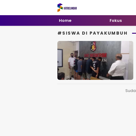
Kata Sumbar
Berita Sumbar Hari Ini
Home
Fokus
#SISWA DI PAYAKUMBUH
Suda