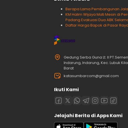
Berapa Lama Pembangunan Jalan T
KM Halim Wijaya Mati Mesin di Pe
Padang Evakuasi Dua ABK Selam
Daftar Harga Bapok di Pasar Raya
Gedung Serba Guna Lt. II PT.Seme
Indarung, Indarung, Kec. Lubuk Ki
Barat
katasumbarcom@gmail.com
Ikuti Kami
Jelajahi Berita di Apps Kami