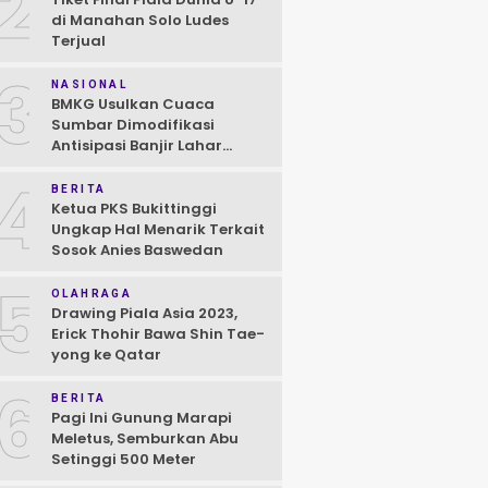
2
di Manahan Solo Ludes
Terjual
3
NASIONAL
BMKG Usulkan Cuaca
Sumbar Dimodifikasi
Antisipasi Banjir Lahar
Dingin Susulan
4
BERITA
Ketua PKS Bukittinggi
Ungkap Hal Menarik Terkait
Sosok Anies Baswedan
5
OLAHRAGA
Drawing Piala Asia 2023,
Erick Thohir Bawa Shin Tae-
yong ke Qatar
6
BERITA
Pagi Ini Gunung Marapi
Meletus, Semburkan Abu
Setinggi 500 Meter