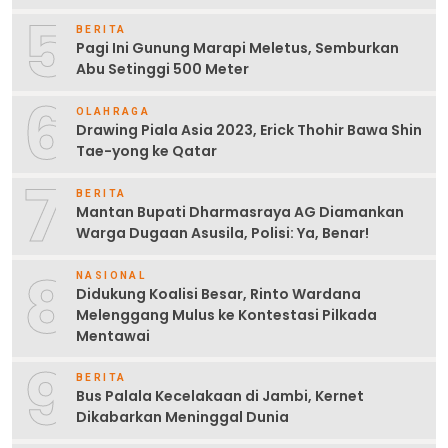
5
BERITA
Pagi Ini Gunung Marapi Meletus, Semburkan
Abu Setinggi 500 Meter
6
OLAHRAGA
Drawing Piala Asia 2023, Erick Thohir Bawa Shin
Tae-yong ke Qatar
7
BERITA
Mantan Bupati Dharmasraya AG Diamankan
Warga Dugaan Asusila, Polisi: Ya, Benar!
8
NASIONAL
Didukung Koalisi Besar, Rinto Wardana
Melenggang Mulus ke Kontestasi Pilkada
Mentawai
9
BERITA
Bus Palala Kecelakaan di Jambi, Kernet
Dikabarkan Meninggal Dunia