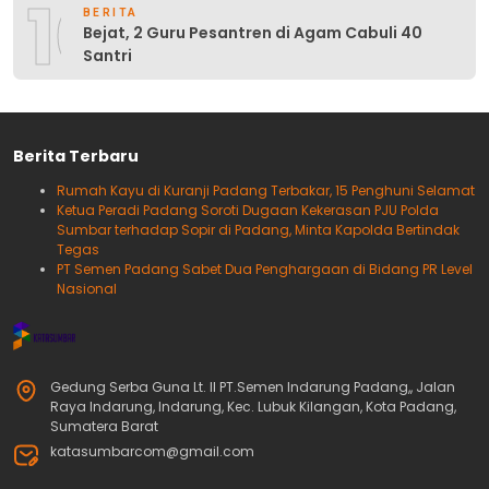
10
BERITA
Bejat, 2 Guru Pesantren di Agam Cabuli 40
Santri
Berita Terbaru
Rumah Kayu di Kuranji Padang Terbakar, 15 Penghuni Selamat
Ketua Peradi Padang Soroti Dugaan Kekerasan PJU Polda
Sumbar terhadap Sopir di Padang, Minta Kapolda Bertindak
Tegas
PT Semen Padang Sabet Dua Penghargaan di Bidang PR Level
Nasional
Gedung Serba Guna Lt. II PT.Semen Indarung Padang,, Jalan
Raya Indarung, Indarung, Kec. Lubuk Kilangan, Kota Padang,
Sumatera Barat
katasumbarcom@gmail.com