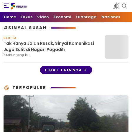
Kata Sumbar
Berita Sumbar Hari Ini
Home
Fokus
Video
Ekonomi
Olahraga
Nasional
#SINYAL SUSAH
BERITA
Tak Hanya Jalan Rusak, Sinyal Komunikasi
Juga Sulit di Nagari Pagadih
3 tahun yang lalu
LIHAT LAINNYA +
TERPOPULER