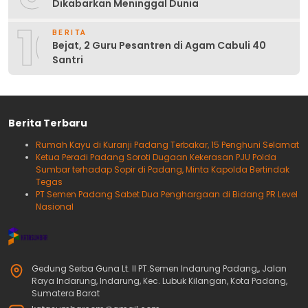
Dikabarkan Meninggal Dunia
10
BERITA
Bejat, 2 Guru Pesantren di Agam Cabuli 40
Santri
Berita Terbaru
Rumah Kayu di Kuranji Padang Terbakar, 15 Penghuni Selamat
Ketua Peradi Padang Soroti Dugaan Kekerasan PJU Polda
Sumbar terhadap Sopir di Padang, Minta Kapolda Bertindak
Tegas
PT Semen Padang Sabet Dua Penghargaan di Bidang PR Level
Nasional
Gedung Serba Guna Lt. II PT.Semen Indarung Padang,, Jalan
Raya Indarung, Indarung, Kec. Lubuk Kilangan, Kota Padang,
Sumatera Barat