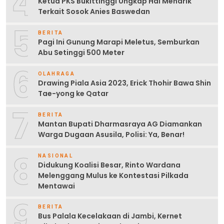
4
Ketua PKS Bukittinggi Ungkap Hal Menarik
Terkait Sosok Anies Baswedan
5
BERITA
Pagi Ini Gunung Marapi Meletus, Semburkan
Abu Setinggi 500 Meter
6
OLAHRAGA
Drawing Piala Asia 2023, Erick Thohir Bawa Shin
Tae-yong ke Qatar
7
BERITA
Mantan Bupati Dharmasraya AG Diamankan
Warga Dugaan Asusila, Polisi: Ya, Benar!
8
NASIONAL
Didukung Koalisi Besar, Rinto Wardana
Melenggang Mulus ke Kontestasi Pilkada
Mentawai
9
BERITA
Bus Palala Kecelakaan di Jambi, Kernet