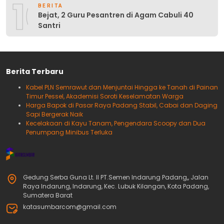
10
BERITA
Bejat, 2 Guru Pesantren di Agam Cabuli 40
Santri
Berita Terbaru
Kabel PLN Semrawut dan Menjuntai Hingga ke Tanah di Painan
Timur Pessel, Akademisi Soroti Keselamatan Warga
Harga Bapok di Pasar Raya Padang Stabil, Cabai dan Daging
Sapi Bergerak Naik
Kecelakaan di Kayu Tanam, Pengendara Scoopy dan Dua
Penumpang Minibus Terluka
Gedung Serba Guna Lt. II PT.Semen Indarung Padang,, Jalan
Raya Indarung, Indarung, Kec. Lubuk Kilangan, Kota Padang,
Sumatera Barat
katasumbarcom@gmail.com