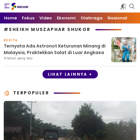
Kata Sumbar
Berita Sumbar Hari Ini
Home
Fokus
Video
Ekonomi
Olahraga
Nasional
#SHEIKH MUSZAPHAR SHUKOR
BERITA
Ternyata Ada Astronot Keturunan Minang di
Malaysia, Praktekkan Salat di Luar Angkasa
4 tahun yang lalu
LIHAT LAINNYA +
TERPOPULER