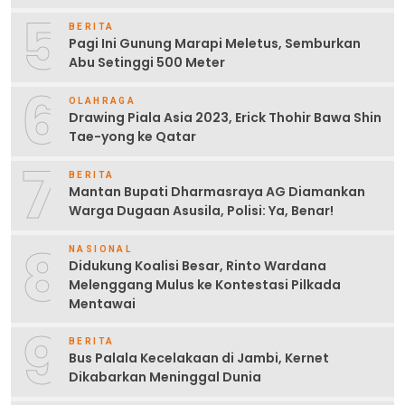
5
BERITA
Pagi Ini Gunung Marapi Meletus, Semburkan
Abu Setinggi 500 Meter
6
OLAHRAGA
Drawing Piala Asia 2023, Erick Thohir Bawa Shin
Tae-yong ke Qatar
7
BERITA
Mantan Bupati Dharmasraya AG Diamankan
Warga Dugaan Asusila, Polisi: Ya, Benar!
8
NASIONAL
Didukung Koalisi Besar, Rinto Wardana
Melenggang Mulus ke Kontestasi Pilkada
Mentawai
9
BERITA
Bus Palala Kecelakaan di Jambi, Kernet
Dikabarkan Meninggal Dunia