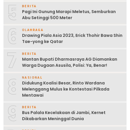
5
BERITA
Pagi Ini Gunung Marapi Meletus, Semburkan
Abu Setinggi 500 Meter
6
OLAHRAGA
Drawing Piala Asia 2023, Erick Thohir Bawa Shin
Tae-yong ke Qatar
7
BERITA
Mantan Bupati Dharmasraya AG Diamankan
Warga Dugaan Asusila, Polisi: Ya, Benar!
8
NASIONAL
Didukung Koalisi Besar, Rinto Wardana
Melenggang Mulus ke Kontestasi Pilkada
Mentawai
9
BERITA
Bus Palala Kecelakaan di Jambi, Kernet
Dikabarkan Meninggal Dunia