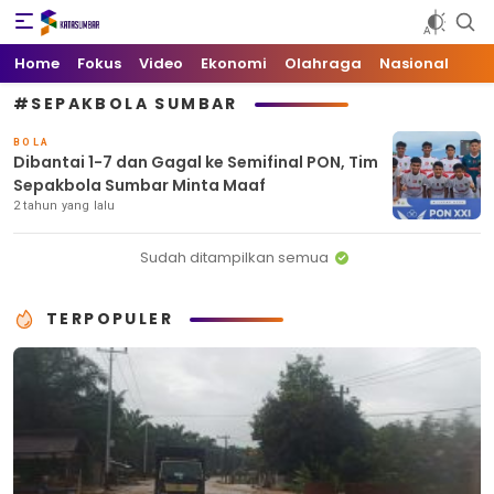
Kata Sumbar
Berita Sumbar Hari Ini
Home
Fokus
Video
Ekonomi
Olahraga
Nasional
#SEPAKBOLA SUMBAR
BOLA
Dibantai 1-7 dan Gagal ke Semifinal PON, Tim
Sepakbola Sumbar Minta Maaf
2 tahun yang lalu
Sudah ditampilkan semua
TERPOPULER