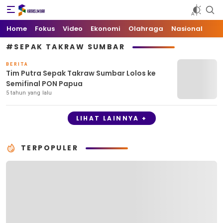
Kata Sumbar
Berita Sumbar Hari Ini
Home
Fokus
Video
Ekonomi
Olahraga
Nasional
#SEPAK TAKRAW SUMBAR
BERITA
Tim Putra Sepak Takraw Sumbar Lolos ke
Semifinal PON Papua
5 tahun yang lalu
LIHAT LAINNYA +
TERPOPULER