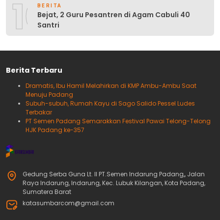
10
BERITA
Bejat, 2 Guru Pesantren di Agam Cabuli 40
Santri
Berita Terbaru
Dramatis, Ibu Hamil Melahirkan di KMP Ambu-Ambu Saat
Menuju Padang
Subuh-subuh, Rumah Kayu di Sago Salido Pessel Ludes
Terbakar
PT Semen Padang Semarakkan Festival Pawai Telong-Telong
HJK Padang ke-357
Gedung Serba Guna Lt. II PT.Semen Indarung Padang,, Jalan
Raya Indarung, Indarung, Kec. Lubuk Kilangan, Kota Padang,
Sumatera Barat
katasumbarcom@gmail.com