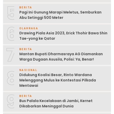
5
BERITA
Pagi Ini Gunung Marapi Meletus, Semburkan
Abu Setinggi 500 Meter
6
OLAHRAGA
Drawing Piala Asia 2023, Erick Thohir Bawa Shin
Tae-yong ke Qatar
7
BERITA
Mantan Bupati Dharmasraya AG Diamankan
Warga Dugaan Asusila, Polisi: Ya, Benar!
8
NASIONAL
Didukung Koalisi Besar, Rinto Wardana
Melenggang Mulus ke Kontestasi Pilkada
Mentawai
9
BERITA
Bus Palala Kecelakaan di Jambi, Kernet
Dikabarkan Meninggal Dunia