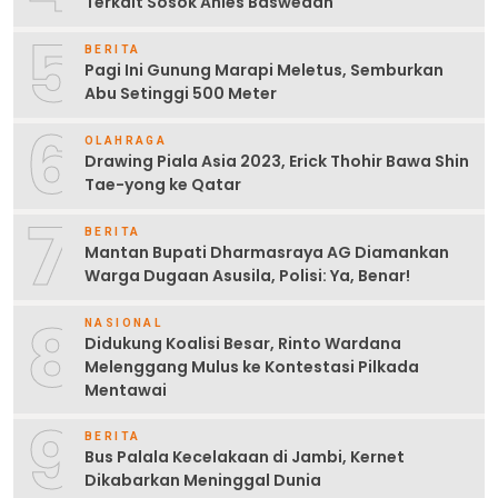
Terkait Sosok Anies Baswedan
5
BERITA
Pagi Ini Gunung Marapi Meletus, Semburkan
Abu Setinggi 500 Meter
6
OLAHRAGA
Drawing Piala Asia 2023, Erick Thohir Bawa Shin
Tae-yong ke Qatar
7
BERITA
Mantan Bupati Dharmasraya AG Diamankan
Warga Dugaan Asusila, Polisi: Ya, Benar!
8
NASIONAL
Didukung Koalisi Besar, Rinto Wardana
Melenggang Mulus ke Kontestasi Pilkada
Mentawai
9
BERITA
Bus Palala Kecelakaan di Jambi, Kernet
Dikabarkan Meninggal Dunia