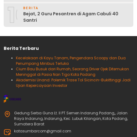
10
BERITA
Bejat, 2 Guru Pesantren di Agam Cabuli 40
Santri
Berita Terbaru
Kecelakaan di Kayu Tanam, Pengendara Scoopy dan Dua
Penumpang Minibus Terluka
Cium Bau Busuk dari Rumah, Seorang Driver Ojek Ditemukan
Meninggal di Pasia Nan Tigo Kota Padang
Akademisi Unand: Polemik Trase Tol Sicincin-Bukittinggi Jadi
Ujian Kepercayaan Investor
Gedung Serba Guna Lt. II PT.Semen Indarung Padang,, Jalan
Raya Indarung, Indarung, Kec. Lubuk Kilangan, Kota Padang,
Sumatera Barat
katasumbarcom@gmail.com