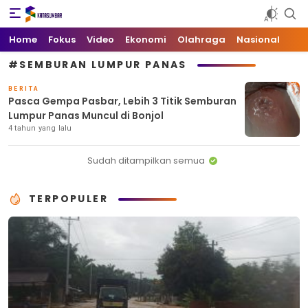
Kata Sumbar
Berita Sumbar Hari Ini
Home
Fokus
Video
Ekonomi
Olahraga
Nasional
#SEMBURAN LUMPUR PANAS
BERITA
Pasca Gempa Pasbar, Lebih 3 Titik Semburan
Lumpur Panas Muncul di Bonjol
4 tahun yang lalu
Sudah ditampilkan semua
TERPOPULER