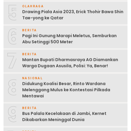
5
OLAHRAGA
Drawing Piala Asia 2023, Erick Thohir Bawa Shin
Tae-yong ke Qatar
6
BERITA
Pagi Ini Gunung Marapi Meletus, Semburkan
Abu Setinggi 500 Meter
7
BERITA
Mantan Bupati Dharmasraya AG Diamankan
Warga Dugaan Asusila, Polisi: Ya, Benar!
8
NASIONAL
Didukung Koalisi Besar, Rinto Wardana
Melenggang Mulus ke Kontestasi Pilkada
Mentawai
9
BERITA
Bus Palala Kecelakaan di Jambi, Kernet
Dikabarkan Meninggal Dunia