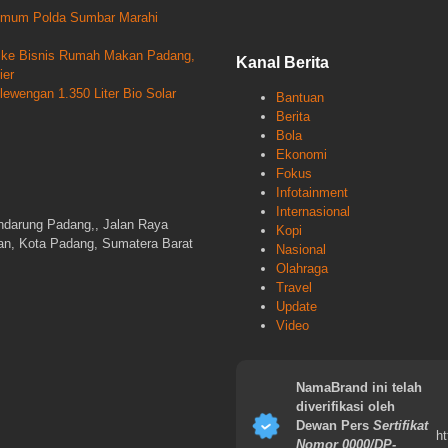
krimum Polda Sumbar Marahi
un ke Bisnis Rumah Makan Padang,
Kanal Berita
ier
wengan 1.350 Liter Bio Solar
Bantuan
Berita
Bola
Ekonomi
Fokus
Infotainment
Internasional
ndarung Padang,, Jalan Raya
Kopi
gan, Kota Padang, Sumatera Barat
Nasional
Olahraga
Travel
Update
Video
NamaBrand ini telah
diverifikasi oleh
Dewan Pers
Sertifikat
ht
Nomor 0000/DP-