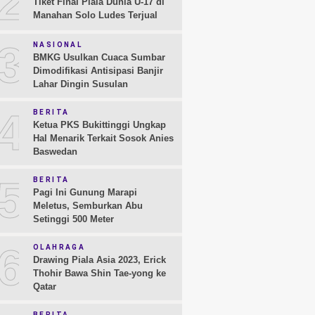
2
Tiket Final Piala Dunia U-17 di
Manahan Solo Ludes Terjual
3
NASIONAL
BMKG Usulkan Cuaca Sumbar
Dimodifikasi Antisipasi Banjir
Lahar Dingin Susulan
4
BERITA
Ketua PKS Bukittinggi Ungkap
Hal Menarik Terkait Sosok Anies
Baswedan
5
BERITA
Pagi Ini Gunung Marapi
Meletus, Semburkan Abu
Setinggi 500 Meter
6
OLAHRAGA
Drawing Piala Asia 2023, Erick
Thohir Bawa Shin Tae-yong ke
Qatar
BERITA