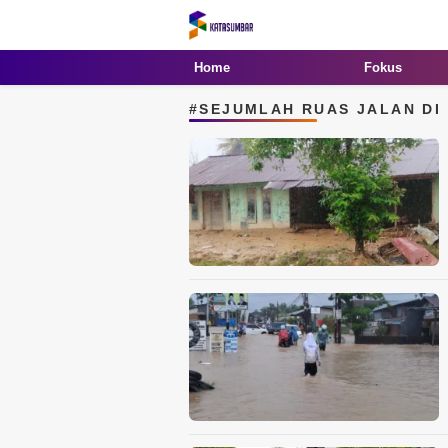
Kata Sumbar
Berita Sumbar Hari Ini
Home
Fokus
#SEJUMLAH RUAS JALAN DI