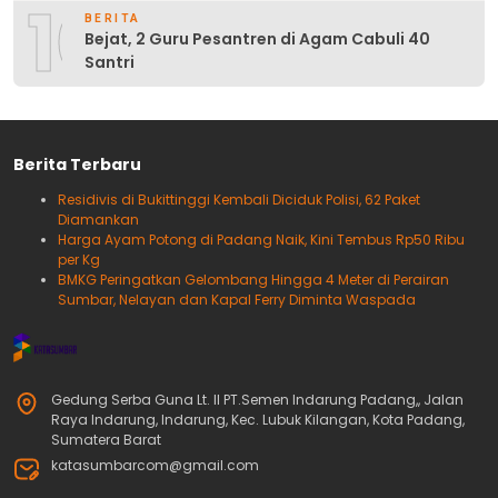
10
BERITA
Bejat, 2 Guru Pesantren di Agam Cabuli 40
Santri
Berita Terbaru
Residivis di Bukittinggi Kembali Diciduk Polisi, 62 Paket
Diamankan
Harga Ayam Potong di Padang Naik, Kini Tembus Rp50 Ribu
per Kg
BMKG Peringatkan Gelombang Hingga 4 Meter di Perairan
Sumbar, Nelayan dan Kapal Ferry Diminta Waspada
Gedung Serba Guna Lt. II PT.Semen Indarung Padang,, Jalan
Raya Indarung, Indarung, Kec. Lubuk Kilangan, Kota Padang,
Sumatera Barat
katasumbarcom@gmail.com