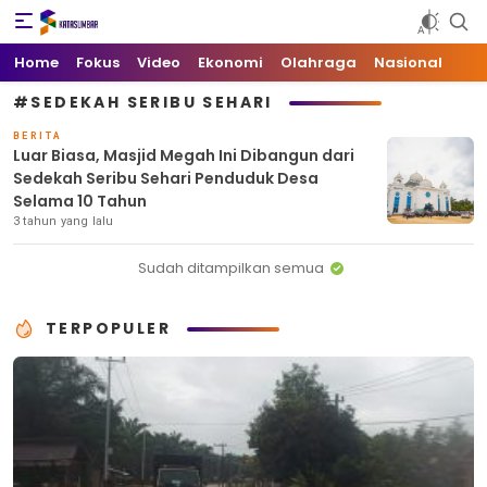
Kata Sumbar
Berita Sumbar Hari Ini
Home
Fokus
Video
Ekonomi
Olahraga
Nasional
#SEDEKAH SERIBU SEHARI
BERITA
Luar Biasa, Masjid Megah Ini Dibangun dari
Sedekah Seribu Sehari Penduduk Desa
Selama 10 Tahun
3 tahun yang lalu
Sudah ditampilkan semua
TERPOPULER