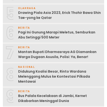
5
OLAHRAGA
Drawing Piala Asia 2023, Erick Thohir Bawa Shin
Tae-yong ke Qatar
6
BERITA
Pagi Ini Gunung Marapi Meletus, Semburkan
Abu Setinggi 500 Meter
7
BERITA
Mantan Bupati Dharmasraya AG Diamankan
Warga Dugaan Asusila, Polisi: Ya, Benar!
8
NASIONAL
Didukung Koalisi Besar, Rinto Wardana
Melenggang Mulus ke Kontestasi Pilkada
Mentawai
9
BERITA
Bus Palala Kecelakaan di Jambi, Kernet
Dikabarkan Meninggal Dunia