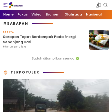
Kata Sumbar
Berita Sumbar Hari Ini
Home
Fokus
Video
Ekonomi
Olahraga
Nasional
#SARAPAN
BERITA
Sarapan Tepat Berdampak Pada Energi
Sepanjang Hari
6 tahun yang lalu
Sudah ditampilkan semua
TERPOPULER