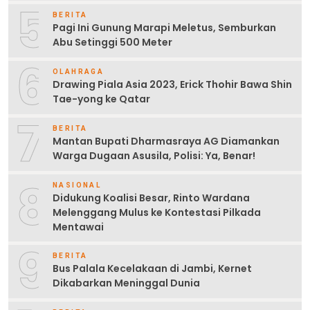
5
BERITA
Pagi Ini Gunung Marapi Meletus, Semburkan
Abu Setinggi 500 Meter
6
OLAHRAGA
Drawing Piala Asia 2023, Erick Thohir Bawa Shin
Tae-yong ke Qatar
7
BERITA
Mantan Bupati Dharmasraya AG Diamankan
Warga Dugaan Asusila, Polisi: Ya, Benar!
8
NASIONAL
Didukung Koalisi Besar, Rinto Wardana
Melenggang Mulus ke Kontestasi Pilkada
Mentawai
9
BERITA
Bus Palala Kecelakaan di Jambi, Kernet
Dikabarkan Meninggal Dunia