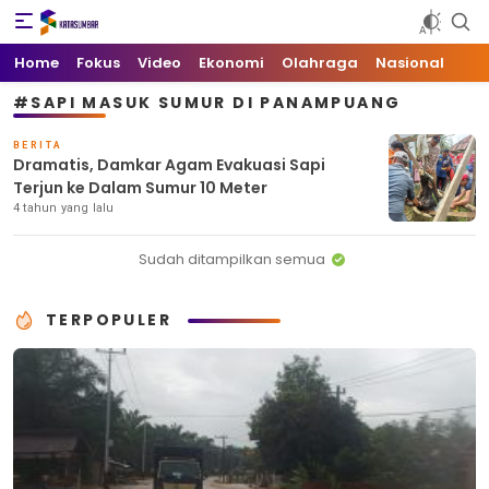
Kata Sumbar
Berita Sumbar Hari Ini
Home
Fokus
Video
Ekonomi
Olahraga
Nasional
#SAPI MASUK SUMUR DI PANAMPUANG
BERITA
Dramatis, Damkar Agam Evakuasi Sapi
Terjun ke Dalam Sumur 10 Meter
4 tahun yang lalu
Sudah ditampilkan semua
TERPOPULER