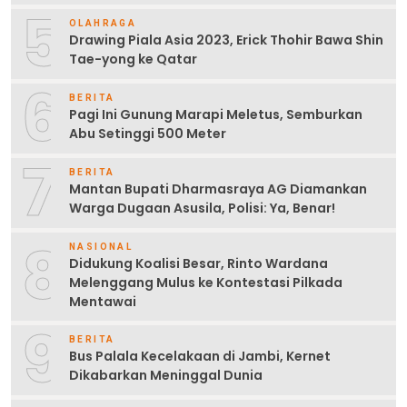
5
OLAHRAGA
Drawing Piala Asia 2023, Erick Thohir Bawa Shin
Tae-yong ke Qatar
6
BERITA
Pagi Ini Gunung Marapi Meletus, Semburkan
Abu Setinggi 500 Meter
7
BERITA
Mantan Bupati Dharmasraya AG Diamankan
Warga Dugaan Asusila, Polisi: Ya, Benar!
8
NASIONAL
Didukung Koalisi Besar, Rinto Wardana
Melenggang Mulus ke Kontestasi Pilkada
Mentawai
9
BERITA
Bus Palala Kecelakaan di Jambi, Kernet
Dikabarkan Meninggal Dunia