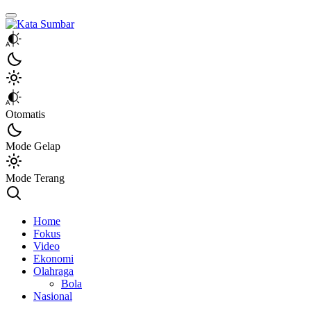
Kata Sumbar
Berita Sumbar Hari Ini
Otomatis
Mode Gelap
Mode Terang
Home
Fokus
Video
Ekonomi
Olahraga
Bola
Nasional