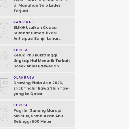
2
di Manahan Solo Ludes
Terjual
3
NASIONAL
BMKG Usulkan Cuaca
Sumbar Dimodifikasi
Antisipasi Banjir Lahar
Dingin Susulan
4
BERITA
Ketua PKS Bukittinggi
Ungkap Hal Menarik Terkait
Sosok Anies Baswedan
5
OLAHRAGA
Drawing Piala Asia 2023,
Erick Thohir Bawa Shin Tae-
yong ke Qatar
6
BERITA
Pagi Ini Gunung Marapi
Meletus, Semburkan Abu
Setinggi 500 Meter