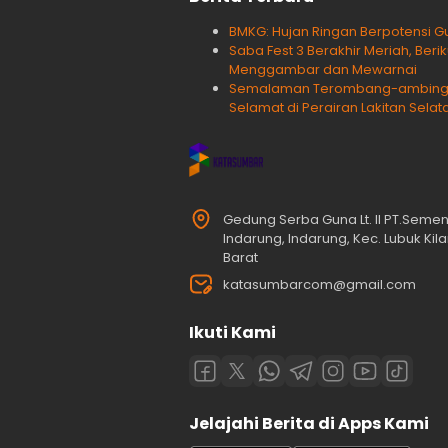
BMKG: Hujan Ringan Berpotensi Gu
Saba Fest 3 Berakhir Meriah, Ber
Menggambar dan Mewarnai
Semalaman Terombang-ambing, 
Selamat di Perairan Lakitan Selat
Gedung Serba Guna Lt. II PT.Seme
Indarung, Indarung, Kec. Lubuk Ki
Barat
katasumbarcom@gmail.com
Ikuti Kami
Jelajahi Berita di Apps Kami