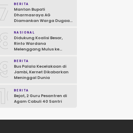
7
BERITA
Mantan Bupati
Dharmasraya AG
Diamankan Warga Dugaan
Asusila, Polisi: Ya, Benar!
8
NASIONAL
Didukung Koalisi Besar,
Rinto Wardana
Melenggang Mulus ke
Kontestasi Pilkada
9
Mentawai
BERITA
Bus Palala Kecelakaan di
Jambi, Kernet Dikabarkan
Meninggal Dunia
10
BERITA
Bejat, 2 Guru Pesantren di
Agam Cabuli 40 Santri