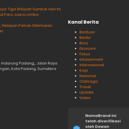
yur Tiga Wilayah Sumbar Hari Ini
ikut Para Juara Lomba
Kanal Berita
Nelayan Painan Ditemukan
an
Bantuan
Berita
Bola
Ekonomi
Fokus
Infotainment
n Indarung Padang,, Jalan Raya
Internasional
langan, Kota Padang, Sumatera
Kopi
Nasional
Olahraga
Travel
Update
Video
NamaBrand ini
telah diverifikasi
oleh Dewan