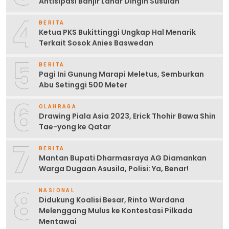
Antisipasi Banjir Lahar Dingin Susulan
4
BERITA
Ketua PKS Bukittinggi Ungkap Hal Menarik
Terkait Sosok Anies Baswedan
5
BERITA
Pagi Ini Gunung Marapi Meletus, Semburkan
Abu Setinggi 500 Meter
6
OLAHRAGA
Drawing Piala Asia 2023, Erick Thohir Bawa Shin
Tae-yong ke Qatar
7
BERITA
Mantan Bupati Dharmasraya AG Diamankan
Warga Dugaan Asusila, Polisi: Ya, Benar!
8
NASIONAL
Didukung Koalisi Besar, Rinto Wardana
Melenggang Mulus ke Kontestasi Pilkada
Mentawai