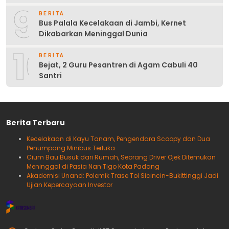
9
BERITA
Bus Palala Kecelakaan di Jambi, Kernet
Dikabarkan Meninggal Dunia
10
BERITA
Bejat, 2 Guru Pesantren di Agam Cabuli 40
Santri
Berita Terbaru
Kecelakaan di Kayu Tanam, Pengendara Scoopy dan Dua
Penumpang Minibus Terluka
Cium Bau Busuk dari Rumah, Seorang Driver Ojek Ditemukan
Meninggal di Pasia Nan Tigo Kota Padang
Akademisi Unand: Polemik Trase Tol Sicincin-Bukittinggi Jadi
Ujian Kepercayaan Investor