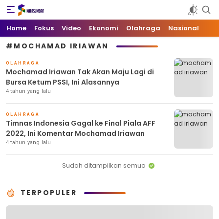
Kata Sumbar
Berita Sumbar Hari Ini
Home
Fokus
Video
Ekonomi
Olahraga
Nasional
#MOCHAMAD IRIAWAN
OLAHRAGA
Mochamad Iriawan Tak Akan Maju Lagi di
Bursa Ketum PSSI, Ini Alasannya
4 tahun yang lalu
OLAHRAGA
Timnas Indonesia Gagal ke Final Piala AFF
2022, Ini Komentar Mochamad Iriawan
4 tahun yang lalu
Sudah ditampilkan semua
TERPOPULER