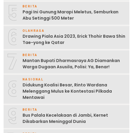
5
BERITA
Pagi Ini Gunung Marapi Meletus, Semburkan
Abu Setinggi 500 Meter
6
OLAHRAGA
Drawing Piala Asia 2023, Erick Thohir Bawa Shin
Tae-yong ke Qatar
7
BERITA
Mantan Bupati Dharmasraya AG Diamankan
Warga Dugaan Asusila, Polisi: Ya, Benar!
8
NASIONAL
Didukung Koalisi Besar, Rinto Wardana
Melenggang Mulus ke Kontestasi Pilkada
Mentawai
9
BERITA
Bus Palala Kecelakaan di Jambi, Kernet
Dikabarkan Meninggal Dunia