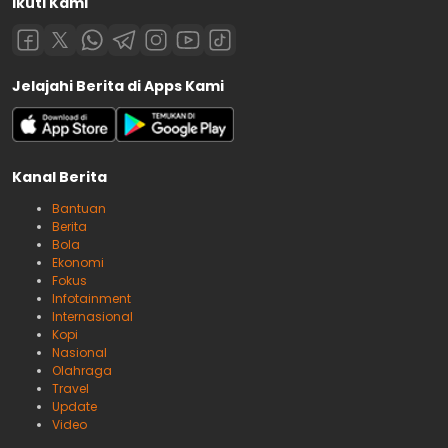
Ikuti Kami
Jelajahi Berita di Apps Kami
Kanal Berita
Bantuan
Berita
Bola
Ekonomi
Fokus
Infotainment
Internasional
Kopi
Nasional
Olahraga
Travel
Update
Video