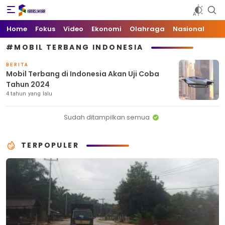
Kata Sumbar
Berita Sumbar Hari Ini
Home
Fokus
Video
Ekonomi
Olahraga
Nasional
#MOBIL TERBANG INDONESIA
BERITA
Mobil Terbang di Indonesia Akan Uji Coba
Tahun 2024
4 tahun yang lalu
Sudah ditampilkan semua
TERPOPULER