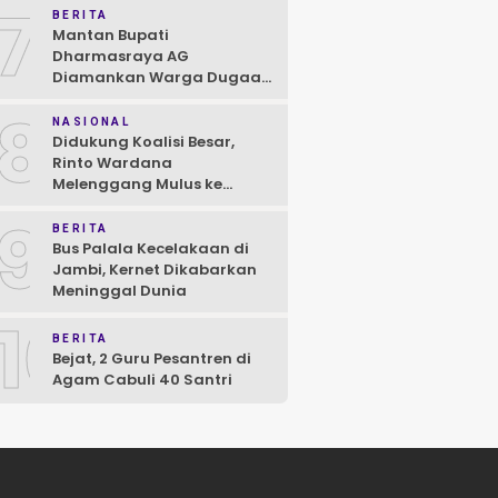
7
BERITA
Mantan Bupati
Dharmasraya AG
Diamankan Warga Dugaan
Asusila, Polisi: Ya, Benar!
8
NASIONAL
Didukung Koalisi Besar,
Rinto Wardana
Melenggang Mulus ke
Kontestasi Pilkada
9
Mentawai
BERITA
Bus Palala Kecelakaan di
Jambi, Kernet Dikabarkan
Meninggal Dunia
10
BERITA
Bejat, 2 Guru Pesantren di
Agam Cabuli 40 Santri