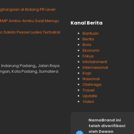
hargaan di Bidang PR Level
di KMP Ambu-Ambu Saat Menuju
Kanal Berita
 Salido Pessel Ludes Terbakar
Bantuan
Berita
Bola
Ekonomi
Fokus
Infotainment
n Indarung Padang,, Jalan Raya
Internasional
langan, Kota Padang, Sumatera
Kopi
Nasional
Olahraga
Travel
Update
Video
NamaBrand ini
telah diverifikasi
oleh Dewan