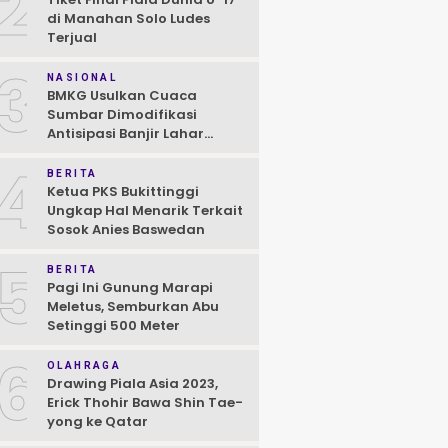
2
di Manahan Solo Ludes
Terjual
3
NASIONAL
BMKG Usulkan Cuaca
Sumbar Dimodifikasi
Antisipasi Banjir Lahar
Dingin Susulan
4
BERITA
Ketua PKS Bukittinggi
Ungkap Hal Menarik Terkait
Sosok Anies Baswedan
5
BERITA
Pagi Ini Gunung Marapi
Meletus, Semburkan Abu
Setinggi 500 Meter
6
OLAHRAGA
Drawing Piala Asia 2023,
Erick Thohir Bawa Shin Tae-
yong ke Qatar