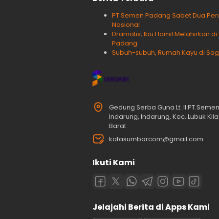
PT Semen Padang Sabet Dua Peng
Nasional
Dramatis, Ibu Hamil Melahirkan 
Padang
Subuh-subuh, Rumah Kayu di Sago
Gedung Serba Guna Lt. II PT.Seme
Indarung, Indarung, Kec. Lubuk Ki
Barat
katasumbarcom@gmail.com
Ikuti Kami
Jelajahi Berita di Apps Kami