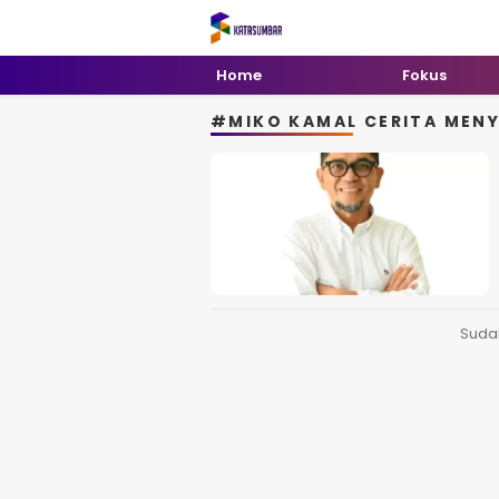
Kata Sumbar
Berita Sumbar Hari Ini
Home
Fokus
#MIKO KAMAL CERITA MENY
Suda