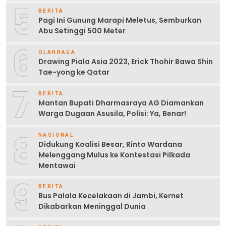
5
BERITA
Pagi Ini Gunung Marapi Meletus, Semburkan
Abu Setinggi 500 Meter
6
OLAHRAGA
Drawing Piala Asia 2023, Erick Thohir Bawa Shin
Tae-yong ke Qatar
7
BERITA
Mantan Bupati Dharmasraya AG Diamankan
Warga Dugaan Asusila, Polisi: Ya, Benar!
8
NASIONAL
Didukung Koalisi Besar, Rinto Wardana
Melenggang Mulus ke Kontestasi Pilkada
Mentawai
9
BERITA
Bus Palala Kecelakaan di Jambi, Kernet
Dikabarkan Meninggal Dunia