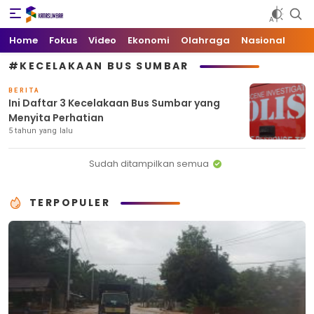
Kata Sumbar
Berita Sumbar Hari Ini
Home
Fokus
Video
Ekonomi
Olahraga
Nasional
#KECELAKAAN BUS SUMBAR
BERITA
Ini Daftar 3 Kecelakaan Bus Sumbar yang
Menyita Perhatian
5 tahun yang lalu
Sudah ditampilkan semua
TERPOPULER