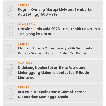
5
BERITA
Pagi Ini Gunung Marapi Meletus, Semburkan
Abu Setinggi 500 Meter
6
OLAHRAGA
Drawing Piala Asia 2023, Erick Thohir Bawa Shin
Tae-yong ke Qatar
7
BERITA
Mantan Bupati Dharmasraya AG Diamankan
Warga Dugaan Asusila, Polisi: Ya, Benar!
8
NASIONAL
Didukung Koalisi Besar, Rinto Wardana
Melenggang Mulus ke Kontestasi Pilkada
Mentawai
9
BERITA
Bus Palala Kecelakaan di Jambi, Kernet
Dikabarkan Meninggal Dunia