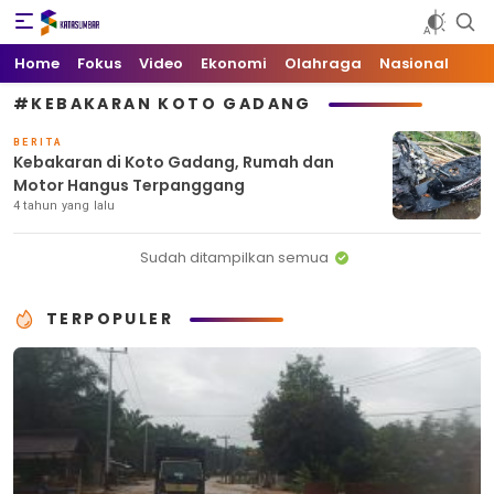
Kata Sumbar
Berita Sumbar Hari Ini
Home
Fokus
Video
Ekonomi
Olahraga
Nasional
#KEBAKARAN KOTO GADANG
BERITA
Kebakaran di Koto Gadang, Rumah dan
Motor Hangus Terpanggang
4 tahun yang lalu
Sudah ditampilkan semua
TERPOPULER