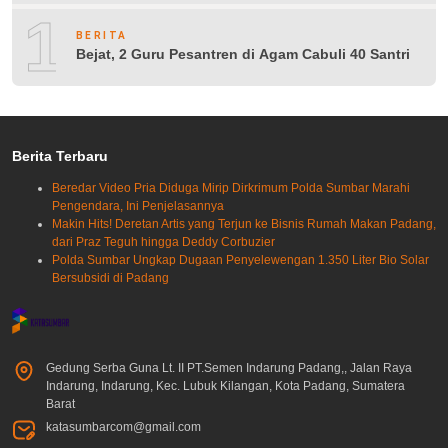
10
BERITA
Bejat, 2 Guru Pesantren di Agam Cabuli 40 Santri
Berita Terbaru
Beredar Video Pria Diduga Mirip Dirkrimum Polda Sumbar Marahi
Pengendara, Ini Penjelasannya
Makin Hits! Deretan Artis yang Terjun ke Bisnis Rumah Makan Padang,
dari Praz Teguh hingga Deddy Corbuzier
Polda Sumbar Ungkap Dugaan Penyelewengan 1.350 Liter Bio Solar
Bersubsidi di Padang
Gedung Serba Guna Lt. II PT.Semen Indarung Padang,, Jalan Raya
Indarung, Indarung, Kec. Lubuk Kilangan, Kota Padang, Sumatera
Barat
katasumbarcom@gmail.com