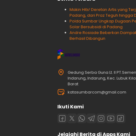
Makin Hits! Deretan Artis yang Te
Padang, dari Praz Teguh hingga 
Polda Sumbar Ungkap Dugaan Pen
Solar Bersubsidi di Padang
Andre Rosiade Beberkan Dampak Ji
Berhasil Dibangun
Gedung Serba Guna Lt. II PT.Seme
Indarung, Indarung, Kec. Lubuk Ki
Barat
katasumbarcom@gmail.com
Ikuti Kami
Jelajahi Berita di Apps Kami