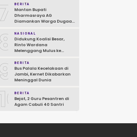
7
BERITA
Mantan Bupati
Dharmasraya AG
Diamankan Warga Dugaan
Asusila, Polisi: Ya, Benar!
8
NASIONAL
Didukung Koalisi Besar,
Rinto Wardana
Melenggang Mulus ke
Kontestasi Pilkada
9
Mentawai
BERITA
Bus Palala Kecelakaan di
Jambi, Kernet Dikabarkan
Meninggal Dunia
10
BERITA
Bejat, 2 Guru Pesantren di
Agam Cabuli 40 Santri