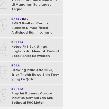
2
di Manahan Solo Ludes
Terjual
3
NASIONAL
BMKG Usulkan Cuaca
Sumbar Dimodifikasi
Antisipasi Banjir Lahar
Dingin Susulan
4
BERITA
Ketua PKS Bukittinggi
Ungkap Hal Menarik Terkait
Sosok Anies Baswedan
5
BOLA
Drawing Piala Asia 2023,
Erick Thohir Bawa Shin Tae-
yong ke Qatar
6
BERITA
Pagi Ini Gunung Marapi
Meletus, Semburkan Abu
Setinggi 500 Meter