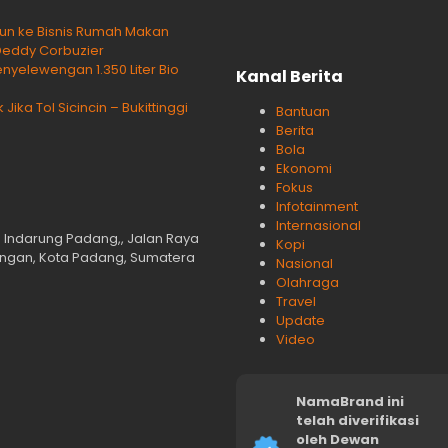
rjun ke Bisnis Rumah Makan
Deddy Corbuzier
yelewengan 1.350 Liter Bio
Kanal Berita
ka Tol Sicincin – Bukittinggi
Bantuan
Berita
Bola
Ekonomi
Fokus
Infotainment
Internasional
n Indarung Padang,, Jalan Raya
Kopi
langan, Kota Padang, Sumatera
Nasional
Olahraga
Travel
Update
Video
NamaBrand ini
telah diverifikasi
oleh Dewan