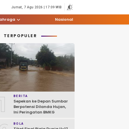
Jumat, 7 Agu 2026 | 17:09 WIB
lahraga
Nasional
TERPOPULER
1
BERITA
Sepekan ke Depan Sumbar
Berpotensi Dilanda Hujan,
Ini Peringatan BMKG
BOLA
Tiket Final Piala Dunia U-17