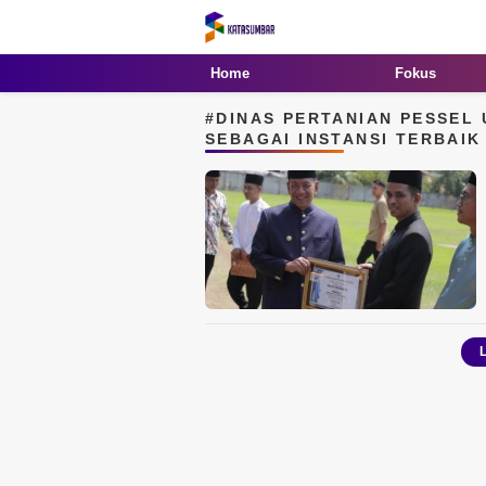
Kata Sumbar
Berita Sumbar Hari Ini
Home
Fokus
#DINAS PERTANIAN PESSEL 
SEBAGAI INSTANSI TERBAIK 