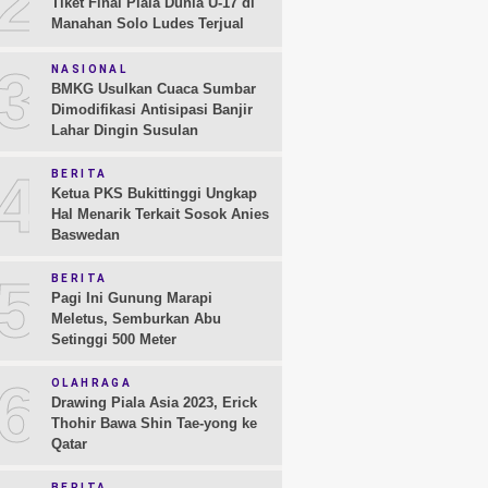
2
Tiket Final Piala Dunia U-17 di
Manahan Solo Ludes Terjual
3
NASIONAL
BMKG Usulkan Cuaca Sumbar
Dimodifikasi Antisipasi Banjir
Lahar Dingin Susulan
4
BERITA
Ketua PKS Bukittinggi Ungkap
Hal Menarik Terkait Sosok Anies
Baswedan
5
BERITA
Pagi Ini Gunung Marapi
Meletus, Semburkan Abu
Setinggi 500 Meter
6
OLAHRAGA
Drawing Piala Asia 2023, Erick
Thohir Bawa Shin Tae-yong ke
Qatar
BERITA