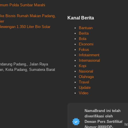
krimum Polda Sumbar Marahi
un ke Bisnis Rumah Makan Padang,
Kanal Berita
ier
wengan 1.350 Liter Bio Solar
Bantuan
Berita
Bola
Ekonomi
Fokus
Infotainment
Internasional
ndarung Padang,, Jalan Raya
Kopi
gan, Kota Padang, Sumatera Barat
Nasional
Olahraga
Travel
Update
Video
NamaBrand ini telah
diverifikasi oleh
Dewan Pers
Sertifikat
ht
Nomor 0000/DP-