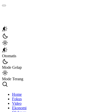
Kata Sumbar
Berita Sumbar Hari Ini
Otomatis
Mode Gelap
Mode Terang
Home
Fokus
Video
Ekonomi