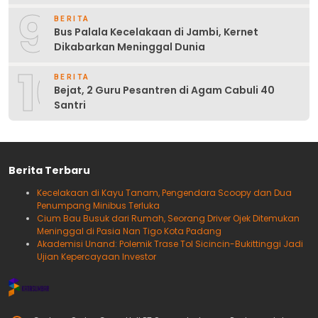
9
BERITA
Bus Palala Kecelakaan di Jambi, Kernet
Dikabarkan Meninggal Dunia
10
BERITA
Bejat, 2 Guru Pesantren di Agam Cabuli 40
Santri
Berita Terbaru
Kecelakaan di Kayu Tanam, Pengendara Scoopy dan Dua
Penumpang Minibus Terluka
Cium Bau Busuk dari Rumah, Seorang Driver Ojek Ditemukan
Meninggal di Pasia Nan Tigo Kota Padang
Akademisi Unand: Polemik Trase Tol Sicincin-Bukittinggi Jadi
Ujian Kepercayaan Investor