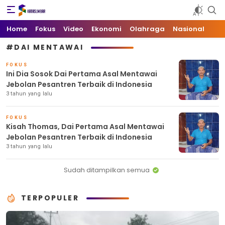
Kata Sumbar
Berita Sumbar Hari Ini
Home
Fokus
Video
Ekonomi
Olahraga
Nasional
#DAI MENTAWAI
FOKUS
Ini Dia Sosok Dai Pertama Asal Mentawai
Jebolan Pesantren Terbaik di Indonesia
3 tahun yang lalu
FOKUS
Kisah Thomas, Dai Pertama Asal Mentawai
Jebolan Pesantren Terbaik di Indonesia
3 tahun yang lalu
Sudah ditampilkan semua
TERPOPULER