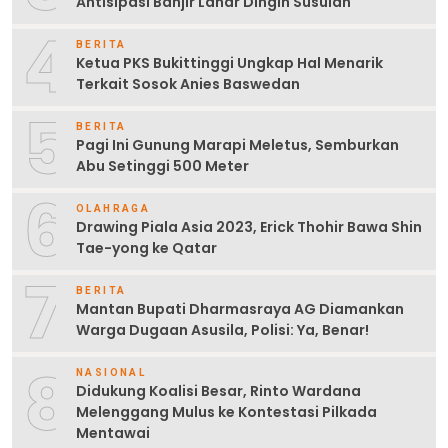
Antisipasi Banjir Lahar Dingin Susulan
4
BERITA
Ketua PKS Bukittinggi Ungkap Hal Menarik
Terkait Sosok Anies Baswedan
5
BERITA
Pagi Ini Gunung Marapi Meletus, Semburkan
Abu Setinggi 500 Meter
6
OLAHRAGA
Drawing Piala Asia 2023, Erick Thohir Bawa Shin
Tae-yong ke Qatar
7
BERITA
Mantan Bupati Dharmasraya AG Diamankan
Warga Dugaan Asusila, Polisi: Ya, Benar!
8
NASIONAL
Didukung Koalisi Besar, Rinto Wardana
Melenggang Mulus ke Kontestasi Pilkada
Mentawai