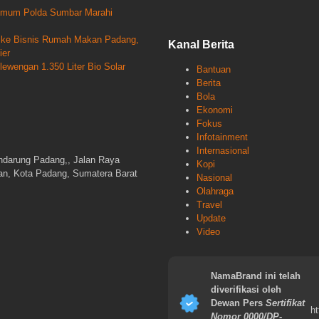
krimum Polda Sumbar Marahi
un ke Bisnis Rumah Makan Padang,
Kanal Berita
ier
wengan 1.350 Liter Bio Solar
Bantuan
Berita
Bola
Ekonomi
Fokus
Infotainment
Internasional
ndarung Padang,, Jalan Raya
Kopi
gan, Kota Padang, Sumatera Barat
Nasional
Olahraga
Travel
Update
Video
NamaBrand ini telah
diverifikasi oleh
Dewan Pers
Sertifikat
ht
Nomor 0000/DP-