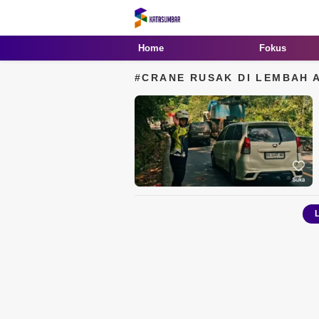
Kata Sumbar
Berita Sumbar Hari Ini
Home
Fokus
#CRANE RUSAK DI LEMBAH 