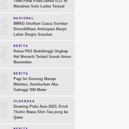
2
Tiket Final Piala Dunia U-17 di
Manahan Solo Ludes Terjual
3
NASIONAL
BMKG Usulkan Cuaca Sumbar
Dimodifikasi Antisipasi Banjir
Lahar Dingin Susulan
4
BERITA
Ketua PKS Bukittinggi Ungkap
Hal Menarik Terkait Sosok Anies
Baswedan
5
BERITA
Pagi Ini Gunung Marapi
Meletus, Semburkan Abu
Setinggi 500 Meter
6
OLAHRAGA
Drawing Piala Asia 2023, Erick
Thohir Bawa Shin Tae-yong ke
Qatar
BERITA