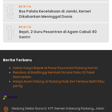
9
BERITA
Bus Palala Kecelakaan di Jambi, Kernet
Dikabarkan Meninggal Dunia
10
BERITA
Bejat, 2 Guru Pesantren di Agam Cabuli 40
Santri
Berita Terbaru
Daftar Harga Bapok di Pasar Raya Kota Padang Hari Ini
Residivis di Bukittinggi Kembali Diciduk Polisi, 62 Paket
Diamankan
Harga Ayam Potong di Padang Naik, Kini Tembus Rp50 Ribu
per Kg
Gedung Serba Guna Lt. II PT.Semen Indarung Padang,, Jalan