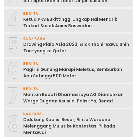
Antisipasi Banjir Lahar Dingin Susulan
4
BERITA
Ketua PKS Bukittinggi Ungkap Hal Menarik
Terkait Sosok Anies Baswedan
5
OLAHRAGA
Drawing Piala Asia 2023, Erick Thohir Bawa Shin
Tae-yong ke Qatar
6
BERITA
Pagi Ini Gunung Marapi Meletus, Semburkan
Abu Setinggi 500 Meter
7
BERITA
Mantan Bupati Dharmasraya AG Diamankan
Warga Dugaan Asusila, Polisi: Ya, Benar!
8
NASIONAL
Didukung Koalisi Besar, Rinto Wardana
Melenggang Mulus ke Kontestasi Pilkada
Mentawai