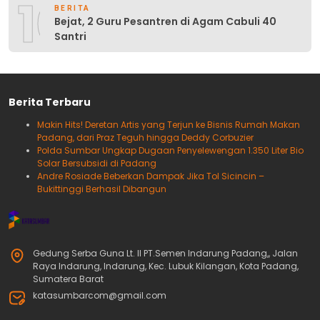
10
BERITA
Bejat, 2 Guru Pesantren di Agam Cabuli 40
Santri
Berita Terbaru
Makin Hits! Deretan Artis yang Terjun ke Bisnis Rumah Makan
Padang, dari Praz Teguh hingga Deddy Corbuzier
Polda Sumbar Ungkap Dugaan Penyelewengan 1.350 Liter Bio
Solar Bersubsidi di Padang
Andre Rosiade Beberkan Dampak Jika Tol Sicincin –
Bukittinggi Berhasil Dibangun
Gedung Serba Guna Lt. II PT.Semen Indarung Padang,, Jalan
Raya Indarung, Indarung, Kec. Lubuk Kilangan, Kota Padang,
Sumatera Barat
katasumbarcom@gmail.com