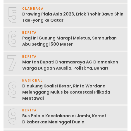
5
OLAHRAGA
Drawing Piala Asia 2023, Erick Thohir Bawa Shin
Tae-yong ke Qatar
6
BERITA
Pagi Ini Gunung Marapi Meletus, Semburkan
Abu Setinggi 500 Meter
7
BERITA
Mantan Bupati Dharmasraya AG Diamankan
Warga Dugaan Asusila, Polisi: Ya, Benar!
8
NASIONAL
Didukung Koalisi Besar, Rinto Wardana
Melenggang Mulus ke Kontestasi Pilkada
Mentawai
9
BERITA
Bus Palala Kecelakaan di Jambi, Kernet
Dikabarkan Meninggal Dunia