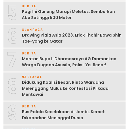
5
BERITA
Pagi Ini Gunung Marapi Meletus, Semburkan
Abu Setinggi 500 Meter
6
OLAHRAGA
Drawing Piala Asia 2023, Erick Thohir Bawa Shin
Tae-yong ke Qatar
7
BERITA
Mantan Bupati Dharmasraya AG Diamankan
Warga Dugaan Asusila, Polisi: Ya, Benar!
8
NASIONAL
Didukung Koalisi Besar, Rinto Wardana
Melenggang Mulus ke Kontestasi Pilkada
Mentawai
9
BERITA
Bus Palala Kecelakaan di Jambi, Kernet
Dikabarkan Meninggal Dunia