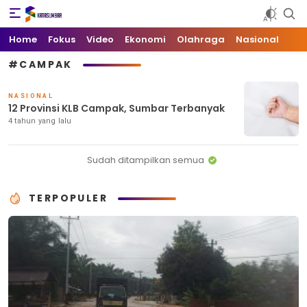
Kata Sumbar
Berita Sumbar Hari Ini
Home
Fokus
Video
Ekonomi
Olahraga
Nasional
#CAMPAK
NASIONAL
12 Provinsi KLB Campak, Sumbar Terbanyak
4 tahun yang lalu
Sudah ditampilkan semua
TERPOPULER