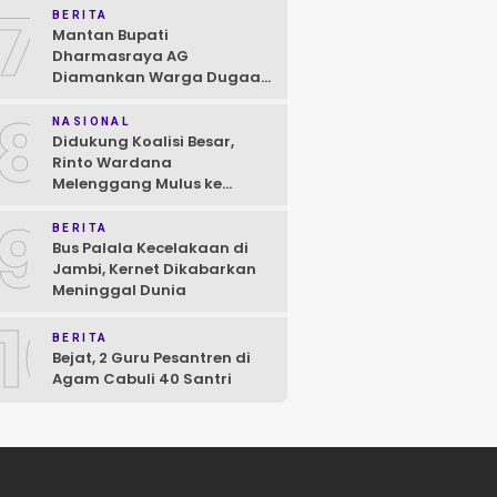
7
BERITA
Mantan Bupati
Dharmasraya AG
Diamankan Warga Dugaan
Asusila, Polisi: Ya, Benar!
8
NASIONAL
Didukung Koalisi Besar,
Rinto Wardana
Melenggang Mulus ke
Kontestasi Pilkada
9
Mentawai
BERITA
Bus Palala Kecelakaan di
Jambi, Kernet Dikabarkan
Meninggal Dunia
10
BERITA
Bejat, 2 Guru Pesantren di
Agam Cabuli 40 Santri