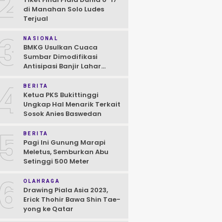
2
di Manahan Solo Ludes
Terjual
3
NASIONAL
BMKG Usulkan Cuaca
Sumbar Dimodifikasi
Antisipasi Banjir Lahar
Dingin Susulan
4
BERITA
Ketua PKS Bukittinggi
Ungkap Hal Menarik Terkait
Sosok Anies Baswedan
5
BERITA
Pagi Ini Gunung Marapi
Meletus, Semburkan Abu
Setinggi 500 Meter
6
OLAHRAGA
Drawing Piala Asia 2023,
Erick Thohir Bawa Shin Tae-
yong ke Qatar