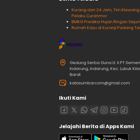
Kurang dari 24 Jam, Tim Klewan
Pelaku Curanmor
BMKG Prediksi Hujan Ringan Sejum
Rumah Kayu di Kuranji Padang Te
Gedung Serba Guna Lt. II PT.Seme
Indarung, Indarung, Kec. Lubuk Ki
Barat
katasumbarcom@gmail.com
Ikuti Kami
Jelajahi Berita di Apps Kami