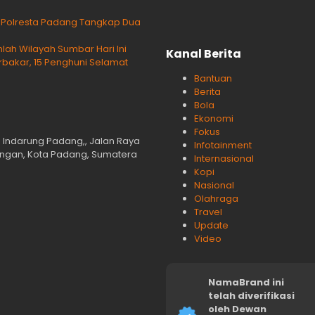
g Polresta Padang Tangkap Dua
lah Wilayah Sumbar Hari Ini
Kanal Berita
rbakar, 15 Penghuni Selamat
Bantuan
Berita
Bola
Ekonomi
Fokus
n Indarung Padang,, Jalan Raya
Infotainment
langan, Kota Padang, Sumatera
Internasional
Kopi
Nasional
Olahraga
Travel
Update
Video
NamaBrand ini
telah diverifikasi
oleh Dewan