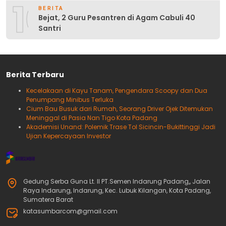
10
BERITA
Bejat, 2 Guru Pesantren di Agam Cabuli 40
Santri
Berita Terbaru
Kecelakaan di Kayu Tanam, Pengendara Scoopy dan Dua
Penumpang Minibus Terluka
Cium Bau Busuk dari Rumah, Seorang Driver Ojek Ditemukan
Meninggal di Pasia Nan Tigo Kota Padang
Akademisi Unand: Polemik Trase Tol Sicincin-Bukittinggi Jadi
Ujian Kepercayaan Investor
Gedung Serba Guna Lt. II PT.Semen Indarung Padang,, Jalan
Raya Indarung, Indarung, Kec. Lubuk Kilangan, Kota Padang,
Sumatera Barat
katasumbarcom@gmail.com