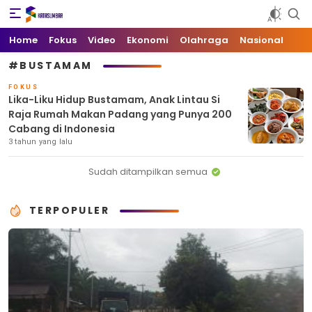
Kata Sumbar
Berita Sumbar Hari Ini
Home
Fokus
Video
Ekonomi
Olahraga
Nasional
#BUSTAMAM
FOKUS
Lika-Liku Hidup Bustamam, Anak Lintau Si
Raja Rumah Makan Padang yang Punya 200
Cabang di Indonesia
3 tahun yang lalu
Sudah ditampilkan semua
TERPOPULER