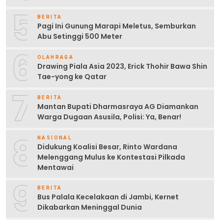
5
BERITA
Pagi Ini Gunung Marapi Meletus, Semburkan
Abu Setinggi 500 Meter
6
OLAHRAGA
Drawing Piala Asia 2023, Erick Thohir Bawa Shin
Tae-yong ke Qatar
7
BERITA
Mantan Bupati Dharmasraya AG Diamankan
Warga Dugaan Asusila, Polisi: Ya, Benar!
8
NASIONAL
Didukung Koalisi Besar, Rinto Wardana
Melenggang Mulus ke Kontestasi Pilkada
Mentawai
9
BERITA
Bus Palala Kecelakaan di Jambi, Kernet
Dikabarkan Meninggal Dunia