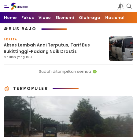
Kata Sumbar
Berita Sumbar Hari Ini
Home
Fokus
Video
Ekonomi
Olahraga
Nasional
#BUS RAJO
BERITA
Akses Lembah Anai Terputus, Tarif Bus
Bukittinggi-Padang Naik Drastis
8 bulan yang lalu
Sudah ditampilkan semua
TERPOPULER