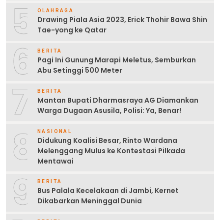
5
OLAHRAGA
Drawing Piala Asia 2023, Erick Thohir Bawa Shin
Tae-yong ke Qatar
6
BERITA
Pagi Ini Gunung Marapi Meletus, Semburkan
Abu Setinggi 500 Meter
7
BERITA
Mantan Bupati Dharmasraya AG Diamankan
Warga Dugaan Asusila, Polisi: Ya, Benar!
8
NASIONAL
Didukung Koalisi Besar, Rinto Wardana
Melenggang Mulus ke Kontestasi Pilkada
Mentawai
9
BERITA
Bus Palala Kecelakaan di Jambi, Kernet
Dikabarkan Meninggal Dunia