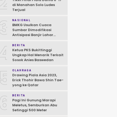
2
di Manahan Solo Ludes
Terjual
3
NASIONAL
BMKG Usulkan Cuaca
Sumbar Dimodifikasi
Antisipasi Banjir Lahar
Dingin Susulan
4
BERITA
Ketua PKS Bukittinggi
Ungkap Hal Menarik Terkait
Sosok Anies Baswedan
5
OLAHRAGA
Drawing Piala Asia 2023,
Erick Thohir Bawa Shin Tae-
yong ke Qatar
6
BERITA
Pagi Ini Gunung Marapi
Meletus, Semburkan Abu
Setinggi 500 Meter