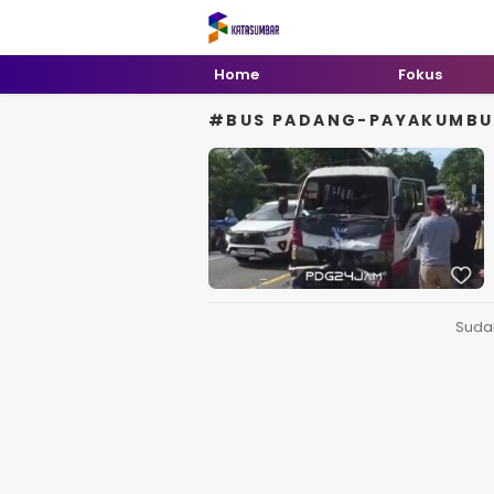
Kata Sumbar
Berita Sumbar Hari Ini
Home
Fokus
#BUS PADANG-PAYAKUMBU
Suda