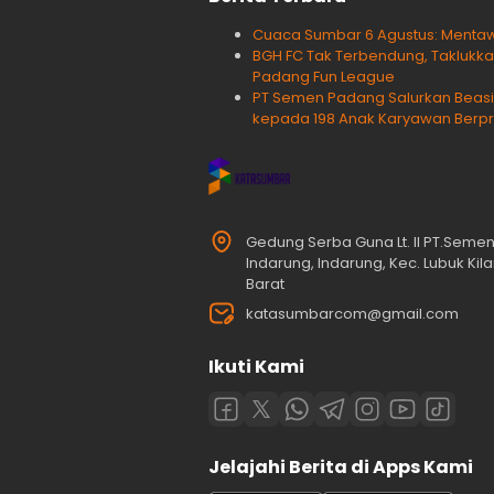
Cuaca Sumbar 6 Agustus: Menta
BGH FC Tak Terbendung, Taklukkan
Padang Fun League
PT Semen Padang Salurkan Beasi
kepada 198 Anak Karyawan Berpr
Gedung Serba Guna Lt. II PT.Seme
Indarung, Indarung, Kec. Lubuk Ki
Barat
katasumbarcom@gmail.com
Ikuti Kami
Jelajahi Berita di Apps Kami