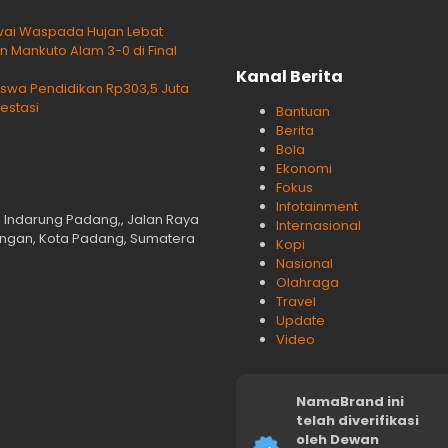
wai Waspada Hujan Lebat
 Mankuto Alam 3-0 di Final
Kanal Berita
swa Pendidikan Rp303,5 Juta
estasi
Bantuan
Berita
Bola
Ekonomi
Fokus
Infotainment
n Indarung Padang,, Jalan Raya
Internasional
langan, Kota Padang, Sumatera
Kopi
Nasional
Olahraga
Travel
Update
Video
NamaBrand ini
telah diverifikasi
oleh Dewan