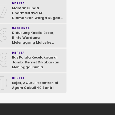
7
BERITA
Mantan Bupati
Dharmasraya AG
Diamankan Warga Dugaan
Asusila, Polisi: Ya, Benar!
8
NASIONAL
Didukung Koalisi Besar,
Rinto Wardana
Melenggang Mulus ke
Kontestasi Pilkada
9
Mentawai
BERITA
Bus Palala Kecelakaan di
Jambi, Kernet Dikabarkan
Meninggal Dunia
10
BERITA
Bejat, 2 Guru Pesantren di
Agam Cabuli 40 Santri