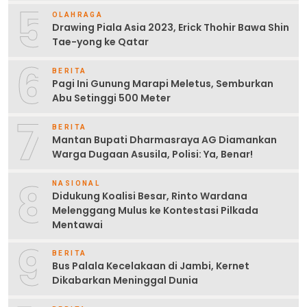
5
OLAHRAGA
Drawing Piala Asia 2023, Erick Thohir Bawa Shin
Tae-yong ke Qatar
6
BERITA
Pagi Ini Gunung Marapi Meletus, Semburkan
Abu Setinggi 500 Meter
7
BERITA
Mantan Bupati Dharmasraya AG Diamankan
Warga Dugaan Asusila, Polisi: Ya, Benar!
8
NASIONAL
Didukung Koalisi Besar, Rinto Wardana
Melenggang Mulus ke Kontestasi Pilkada
Mentawai
9
BERITA
Bus Palala Kecelakaan di Jambi, Kernet
Dikabarkan Meninggal Dunia