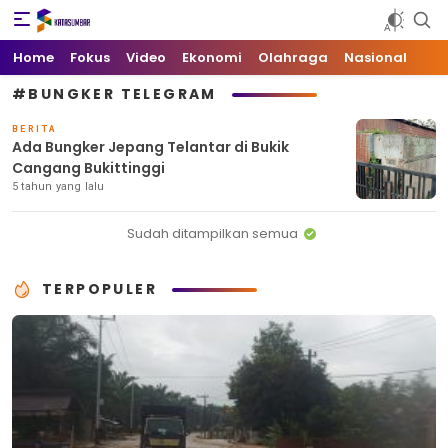
Kata Sumbar
Berita Sumbar Hari Ini
Home
Fokus
Video
Ekonomi
Olahraga
Nasional
#BUNGKER TELEGRAM
BERITA
Ada Bungker Jepang Telantar di Bukik
Cangang Bukittinggi
5 tahun yang lalu
Sudah ditampilkan semua
TERPOPULER