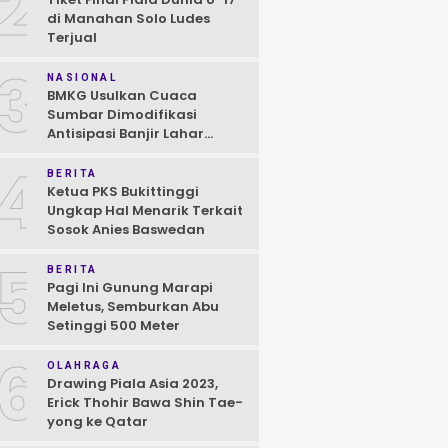
2
di Manahan Solo Ludes
Terjual
3
NASIONAL
BMKG Usulkan Cuaca
Sumbar Dimodifikasi
Antisipasi Banjir Lahar
Dingin Susulan
4
BERITA
Ketua PKS Bukittinggi
Ungkap Hal Menarik Terkait
Sosok Anies Baswedan
5
BERITA
Pagi Ini Gunung Marapi
Meletus, Semburkan Abu
Setinggi 500 Meter
6
OLAHRAGA
Drawing Piala Asia 2023,
Erick Thohir Bawa Shin Tae-
yong ke Qatar