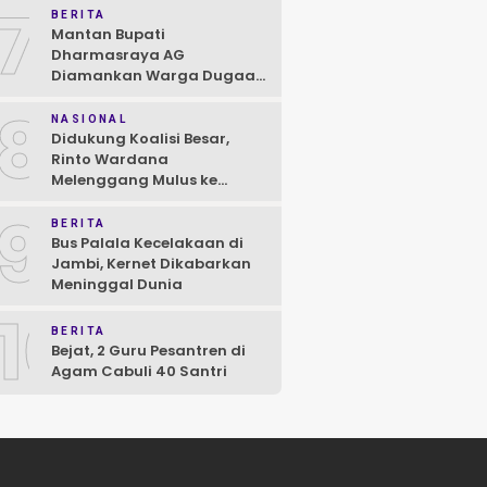
7
BERITA
Mantan Bupati
Dharmasraya AG
Diamankan Warga Dugaan
Asusila, Polisi: Ya, Benar!
8
NASIONAL
Didukung Koalisi Besar,
Rinto Wardana
Melenggang Mulus ke
Kontestasi Pilkada
9
Mentawai
BERITA
Bus Palala Kecelakaan di
Jambi, Kernet Dikabarkan
Meninggal Dunia
10
BERITA
Bejat, 2 Guru Pesantren di
Agam Cabuli 40 Santri