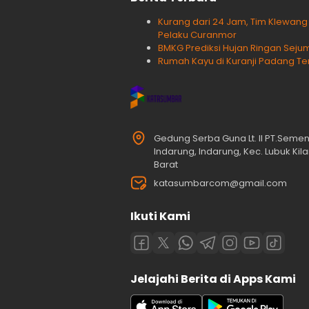
Kurang dari 24 Jam, Tim Klewan
Pelaku Curanmor
BMKG Prediksi Hujan Ringan Sejum
Rumah Kayu di Kuranji Padang Te
Gedung Serba Guna Lt. II PT.Seme
Indarung, Indarung, Kec. Lubuk Ki
Barat
katasumbarcom@gmail.com
Ikuti Kami
Jelajahi Berita di Apps Kami