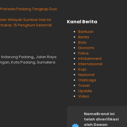
g Polresta Padang Tangkap Dua
lah Wilayah Sumbar Hari Ini
Kanal Berita
rbakar, 15 Penghuni Selamat
Bantuan
Berita
Bola
Ekonomi
Fokus
n Indarung Padang,, Jalan Raya
Infotainment
langan, Kota Padang, Sumatera
Internasional
Kopi
Nasional
Olahraga
Travel
Update
Video
NamaBrand ini
telah diverifikasi
oleh Dewan