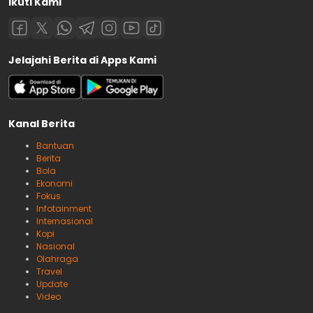
Ikuti Kami
Jelajahi Berita di Apps Kami
Kanal Berita
Bantuan
Berita
Bola
Ekonomi
Fokus
Infotainment
Internasional
Kopi
Nasional
Olahraga
Travel
Update
Video