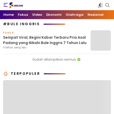
Kata Sumbar
Berita Sumbar Hari Ini
Home
Fokus
Video
Ekonomi
Olahraga
Nasional
#BULE INGGRIS
FOKUS
Sempat Viral, Begini Kabar Terbaru Pria Asal
Padang yang Nikahi Bule Inggris 7 Tahun Lalu
5 tahun yang lalu
Sudah ditampilkan semua
TERPOPULER