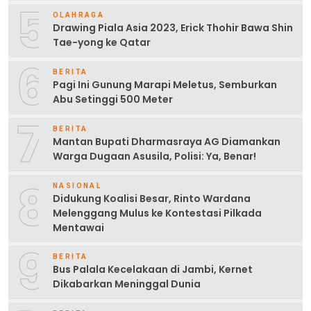
5
OLAHRAGA
Drawing Piala Asia 2023, Erick Thohir Bawa Shin
Tae-yong ke Qatar
6
BERITA
Pagi Ini Gunung Marapi Meletus, Semburkan
Abu Setinggi 500 Meter
7
BERITA
Mantan Bupati Dharmasraya AG Diamankan
Warga Dugaan Asusila, Polisi: Ya, Benar!
8
NASIONAL
Didukung Koalisi Besar, Rinto Wardana
Melenggang Mulus ke Kontestasi Pilkada
Mentawai
9
BERITA
Bus Palala Kecelakaan di Jambi, Kernet
Dikabarkan Meninggal Dunia