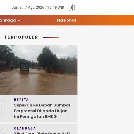
Jumat, 7 Agu 2026 | 10:49 WIB
lahraga
Nasional
TERPOPULER
1
BERITA
Sepekan ke Depan Sumbar
Berpotensi Dilanda Hujan,
Ini Peringatan BMKG
OLAHRAGA
Tiket Final Piala Dunia U-17