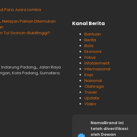
ikut Para Juara Lomba
Nelayan Painan Ditemukan
Kanal Berita
an
ol Sicincin-Bukittinggi?
Bantuan
Berita
Bola
Ekonomi
Fokus
Infotainment
n Indarung Padang,, Jalan Raya
Internasional
langan, Kota Padang, Sumatera
Kopi
Nasional
Olahraga
Travel
Update
Video
NamaBrand ini
telah diverifikasi
oleh Dewan