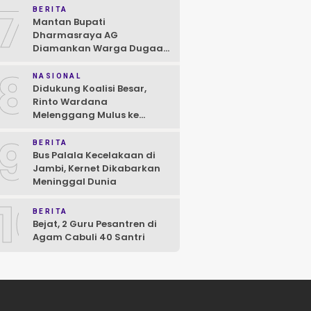
7
BERITA
Mantan Bupati
Dharmasraya AG
Diamankan Warga Dugaan
Asusila, Polisi: Ya, Benar!
8
NASIONAL
Didukung Koalisi Besar,
Rinto Wardana
Melenggang Mulus ke
Kontestasi Pilkada
9
Mentawai
BERITA
Bus Palala Kecelakaan di
Jambi, Kernet Dikabarkan
Meninggal Dunia
10
BERITA
Bejat, 2 Guru Pesantren di
Agam Cabuli 40 Santri