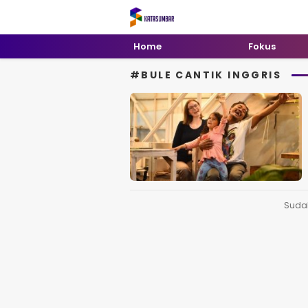
Kata Sumbar
Berita Sumbar Hari Ini
Home
Fokus
#BULE CANTIK INGGRIS
Suda