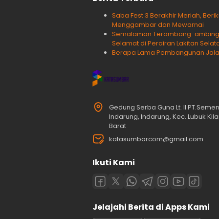
Saba Fest 3 Berakhir Meriah, Ber
Menggambar dan Mewarnai
Semalaman Terombang-ambing, 
Selamat di Perairan Lakitan Selat
Berapa Lama Pembangunan Jalan T
Gedung Serba Guna Lt. II PT.Seme
Indarung, Indarung, Kec. Lubuk Ki
Barat
katasumbarcom@gmail.com
Ikuti Kami
Jelajahi Berita di Apps Kami