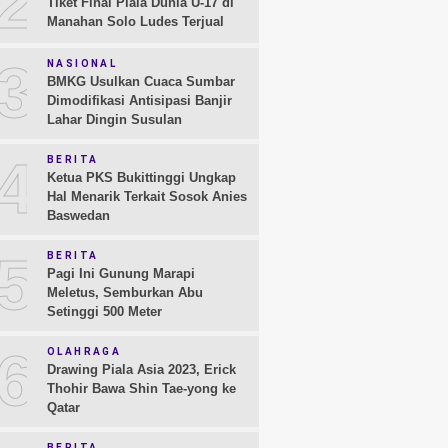
2
Tiket Final Piala Dunia U-17 di
Manahan Solo Ludes Terjual
3
NASIONAL
BMKG Usulkan Cuaca Sumbar
Dimodifikasi Antisipasi Banjir
Lahar Dingin Susulan
4
BERITA
Ketua PKS Bukittinggi Ungkap
Hal Menarik Terkait Sosok Anies
Baswedan
5
BERITA
Pagi Ini Gunung Marapi
Meletus, Semburkan Abu
Setinggi 500 Meter
6
OLAHRAGA
Drawing Piala Asia 2023, Erick
Thohir Bawa Shin Tae-yong ke
Qatar
BERITA