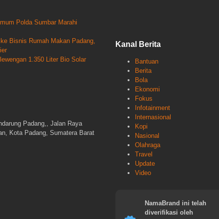
krimum Polda Sumbar Marahi
un ke Bisnis Rumah Makan Padang,
Kanal Berita
ier
wengan 1.350 Liter Bio Solar
Bantuan
Berita
Bola
Ekonomi
Fokus
Infotainment
Internasional
ndarung Padang,, Jalan Raya
Kopi
gan, Kota Padang, Sumatera Barat
Nasional
Olahraga
Travel
Update
Video
NamaBrand ini telah
diverifikasi oleh