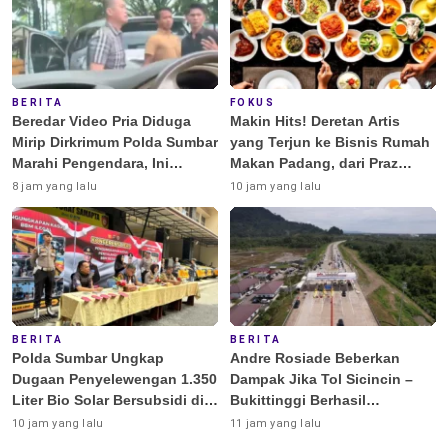
BERITA
FOKUS
Beredar Video Pria Diduga
Makin Hits! Deretan Artis
Mirip Dirkrimum Polda Sumbar
yang Terjun ke Bisnis Rumah
Marahi Pengendara, Ini
Makan Padang, dari Praz
Penjelasannya
Teguh hingga Deddy
8 jam yang lalu
10 jam yang lalu
Corbuzier
BERITA
BERITA
Polda Sumbar Ungkap
Andre Rosiade Beberkan
Dugaan Penyelewengan 1.350
Dampak Jika Tol Sicincin –
Liter Bio Solar Bersubsidi di
Bukittinggi Berhasil
Padang
Dibangun
10 jam yang lalu
11 jam yang lalu