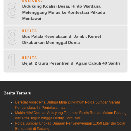
8
NASIONAL
Didukung Koalisi Besar, Rinto Wardana
Melenggang Mulus ke Kontestasi Pilkada
Mentawai
9
BERITA
Bus Palala Kecelakaan di Jambi, Kernet
Dikabarkan Meninggal Dunia
10
BERITA
Bejat, 2 Guru Pesantren di Agam Cabuli 40 Santri
Berita Terbaru
Beredar Video Pria Diduga Mirip Dirkrimum Polda Sumbar Marahi
Pengendara, Ini Penjelasannya
Makin Hits! Deretan Artis yang Terjun ke Bisnis Rumah Makan Padang,
dari Praz Teguh hingga Deddy Corbuzier
Polda Sumbar Ungkap Dugaan Penyelewengan 1.350 Liter Bio Solar
Bersubsidi di Padang