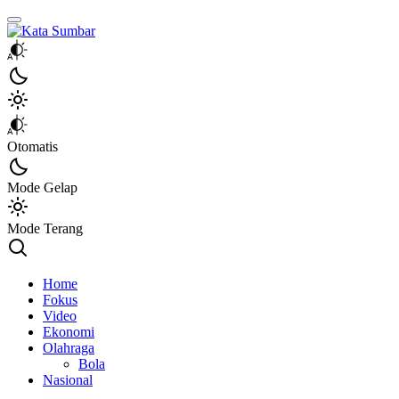
Kata Sumbar
Berita Sumbar Hari Ini
Otomatis
Mode Gelap
Mode Terang
Home
Fokus
Video
Ekonomi
Olahraga
Bola
Nasional