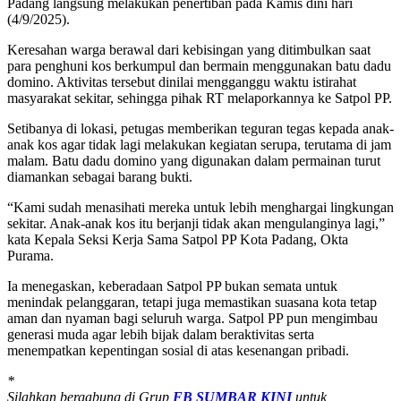
Padang langsung melakukan penertiban pada Kamis dini hari
(4/9/2025).
Keresahan warga berawal dari kebisingan yang ditimbulkan saat
para penghuni kos berkumpul dan bermain menggunakan batu dadu
domino. Aktivitas tersebut dinilai mengganggu waktu istirahat
masyarakat sekitar, sehingga pihak RT melaporkannya ke Satpol PP.
Setibanya di lokasi, petugas memberikan teguran tegas kepada anak-
anak kos agar tidak lagi melakukan kegiatan serupa, terutama di jam
malam. Batu dadu domino yang digunakan dalam permainan turut
diamankan sebagai barang bukti.
“Kami sudah menasihati mereka untuk lebih menghargai lingkungan
sekitar. Anak-anak kos itu berjanji tidak akan mengulanginya lagi,”
kata Kepala Seksi Kerja Sama Satpol PP Kota Padang, Okta
Purama.
Ia menegaskan, keberadaan Satpol PP bukan semata untuk
menindak pelanggaran, tetapi juga memastikan suasana kota tetap
aman dan nyaman bagi seluruh warga. Satpol PP pun mengimbau
generasi muda agar lebih bijak dalam beraktivitas serta
menempatkan kepentingan sosial di atas kesenangan pribadi.
*
Silahkan bergabung di Grup
FB SUMBAR KINI
untuk