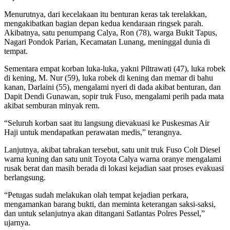
Menurutnya, dari kecelakaan itu benturan keras tak terelakkan,
mengakibatkan bagian depan kedua kendaraan ringsek parah.
Akibatnya, satu penumpang Calya, Ron (78), warga Bukit Tapus,
Nagari Pondok Parian, Kecamatan Lunang, meninggal dunia di
tempat.
Sementara empat korban luka-luka, yakni Piltrawati (47), luka robek
di kening, M. Nur (59), luka robek di kening dan memar di bahu
kanan, Darlaini (55), mengalami nyeri di dada akibat benturan, dan
Dapit Dendi Gunawan, sopir truk Fuso, mengalami perih pada mata
akibat semburan minyak rem.
“Seluruh korban saat itu langsung dievakuasi ke Puskesmas Air
Haji untuk mendapatkan perawatan medis,” terangnya.
Lanjutnya, akibat tabrakan tersebut, satu unit truk Fuso Colt Diesel
warna kuning dan satu unit Toyota Calya warna oranye mengalami
rusak berat dan masih berada di lokasi kejadian saat proses evakuasi
berlangsung.
“Petugas sudah melakukan olah tempat kejadian perkara,
mengamankan barang bukti, dan meminta keterangan saksi-saksi,
dan untuk selanjutnya akan ditangani Satlantas Polres Pessel,”
ujarnya.