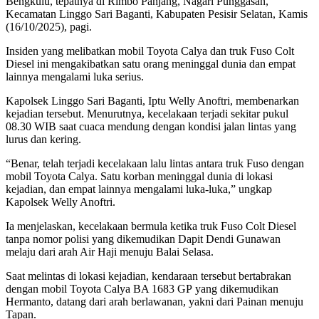
Bengkulu, tepatnya di Rimbo Panjang, Nagari Punggasan,
Kecamatan Linggo Sari Baganti, Kabupaten Pesisir Selatan, Kamis
(16/10/2025), pagi.
Insiden yang melibatkan mobil Toyota Calya dan truk Fuso Colt
Diesel ini mengakibatkan satu orang meninggal dunia dan empat
lainnya mengalami luka serius.
Kapolsek Linggo Sari Baganti, Iptu Welly Anoftri, membenarkan
kejadian tersebut. Menurutnya, kecelakaan terjadi sekitar pukul
08.30 WIB saat cuaca mendung dengan kondisi jalan lintas yang
lurus dan kering.
“Benar, telah terjadi kecelakaan lalu lintas antara truk Fuso dengan
mobil Toyota Calya. Satu korban meninggal dunia di lokasi
kejadian, dan empat lainnya mengalami luka-luka,” ungkap
Kapolsek Welly Anoftri.
Ia menjelaskan, kecelakaan bermula ketika truk Fuso Colt Diesel
tanpa nomor polisi yang dikemudikan Dapit Dendi Gunawan
melaju dari arah Air Haji menuju Balai Selasa.
Saat melintas di lokasi kejadian, kendaraan tersebut bertabrakan
dengan mobil Toyota Calya BA 1683 GP yang dikemudikan
Hermanto, datang dari arah berlawanan, yakni dari Painan menuju
Tapan.