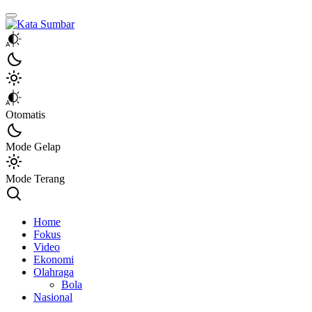
Kata Sumbar
Berita Sumbar Hari Ini
Otomatis
Mode Gelap
Mode Terang
Home
Fokus
Video
Ekonomi
Olahraga
Bola
Nasional