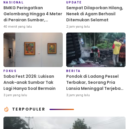
NASIONAL
UPDATE
BMKG Peringatkan
Sempat Dilaporkan Hilang,
Gelombang Hingga 4 Meter
Nenek di Agam Berhasil
di Perairan Sumbar,
Ditemukan Selamat
Nelayan dan Kapal Ferry
40 menit yang lalu
2 jam yang lalu
Diminta Waspada
FOKUS
BERITA
Saba Fest 2026: Lukisan
Pondok di Ladang Pessel
Anak-anak Sumbar Tak
Terbakar, Seorang Pria
Lagi Hanya Soal Bermain
Lansia Meninggal Terjebak
Api
3 jam yang lalu
3 jam yang lalu
TERPOPULER