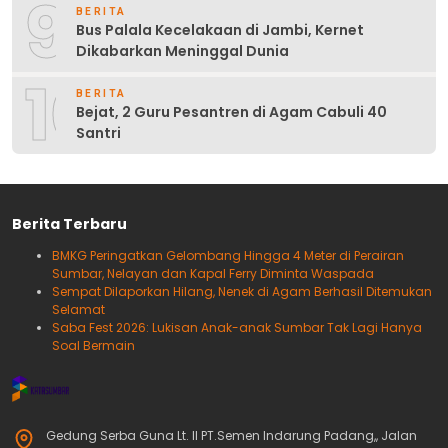
9
BERITA
Bus Palala Kecelakaan di Jambi, Kernet
Dikabarkan Meninggal Dunia
10
BERITA
Bejat, 2 Guru Pesantren di Agam Cabuli 40
Santri
Berita Terbaru
BMKG Peringatkan Gelombang Hingga 4 Meter di Perairan
Sumbar, Nelayan dan Kapal Ferry Diminta Waspada
Sempat Dilaporkan Hilang, Nenek di Agam Berhasil Ditemukan
Selamat
Saba Fest 2026: Lukisan Anak-anak Sumbar Tak Lagi Hanya
Soal Bermain
Gedung Serba Guna Lt. II PT.Semen Indarung Padang,, Jalan