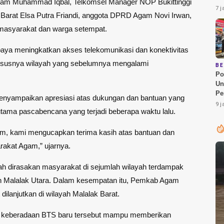
 Agam Muhammad Iqbal, Telkomsel Manager NOP Bukittinggi
Su
7 j
Barat Elsa Putra Friandi, anggota DPRD Agam Novi Irwan,
Pe
Pe
 masyarakat dan warga setempat.
ya meningkatkan akses telekomunikasi dan konektivitas
ususnya wilayah yang sebelumnya mengalami
B
Po
Un
Pe
nyampaikan apresiasi atas dukungan dan bantuan yang
1.
9 j
tama pascabencana yang terjadi beberapa waktu lalu.
Be
Pa
m, kami mengucapkan terima kasih atas bantuan dan
rakat Agam,” ujarnya.
lah dirasakan masyarakat di sejumlah wilayah terdampak
n Malalak Utara. Dalam kesempatan itu, Pemkab Agam
ilanjutkan di wilayah Malalak Barat.
ap keberadaan BTS baru tersebut mampu memberikan