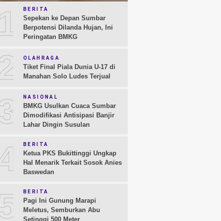
1
BERITA
Sepekan ke Depan Sumbar
Berpotensi Dilanda Hujan, Ini
Peringatan BMKG
2
OLAHRAGA
Tiket Final Piala Dunia U-17 di
Manahan Solo Ludes Terjual
3
NASIONAL
BMKG Usulkan Cuaca Sumbar
Dimodifikasi Antisipasi Banjir
Lahar Dingin Susulan
4
BERITA
Ketua PKS Bukittinggi Ungkap
Hal Menarik Terkait Sosok Anies
Baswedan
5
BERITA
Pagi Ini Gunung Marapi
Meletus, Semburkan Abu
Setinggi 500 Meter