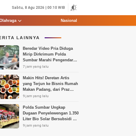
Sabtu, 8 Agu 2026 | 00:10 WIB
Olahraga
Nasional
ERITA LAINNYA
Beredar Video Pria Diduga
Mirip Dirkrimum Polda
Sumbar Marahi Pengendara,
Ini Penjelasannya
7 jam yang lalu
Makin Hits! Deretan Artis
yang Terjun ke Bisnis Rumah
Makan Padang, dari Praz
Teguh hingga Deddy
9 jam yang lalu
Corbuzier
Polda Sumbar Ungkap
Dugaan Penyelewengan 1.350
Liter Bio Solar Bersubsidi di
Padang
9 jam yang lalu