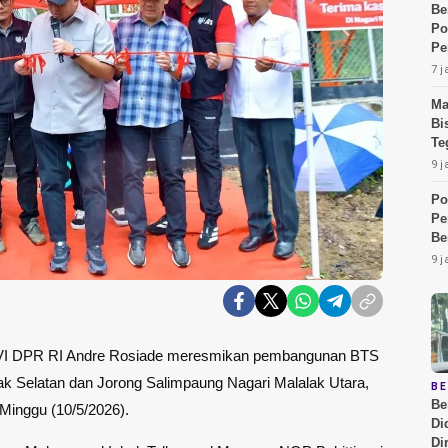
Be
Po
Pe
7 j
Ma
Bi
Te
9 j
Po
Pe
Be
9 j
 VI DPR RI Andre Rosiade meresmikan pembangunan BTS
lak Selatan dan Jorong Salimpaung Nagari Malalak Utara,
B
Be
inggu (10/5/2026).
Di
Di