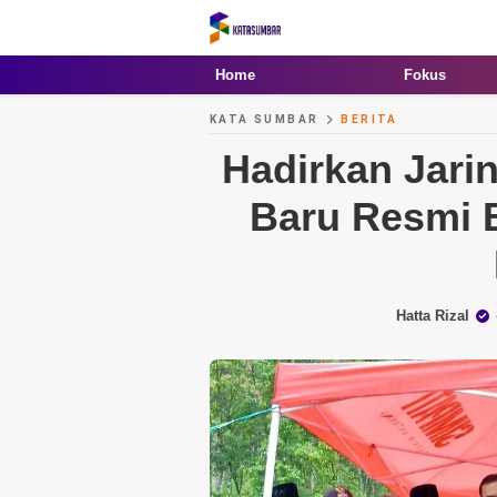
Kata Sumbar
Berita Sumbar Hari Ini
Home
Fokus
KATA SUMBAR
BERITA
Hadirkan Jarin
Baru Resmi B
Hatta Rizal