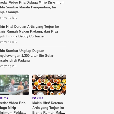
redar Video Pria Diduga Mirip Dirkrimum
lda Sumbar Marahi Pengendara, Ini
njelasannya
am yang lalu
kin Hits! Deretan Artis yang Terjun ke
snis Rumah Makan Padang, dari Praz
guh hingga Deddy Corbuzier
am yang lalu
lda Sumbar Ungkap Dugaan
nyelewengan 1.350 Liter Bio Solar
rsubsidi di Padang
am yang lalu
ERITA
FOKUS
redar Video Pria
Makin Hits! Deretan
duga Mirip
Artis yang Terjun ke
rkrimum Polda
Bisnis Rumah Makan