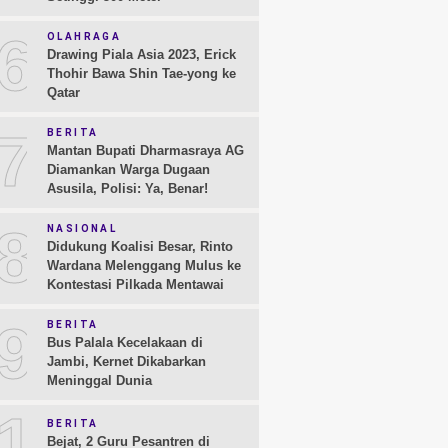
6
OLAHRAGA
Drawing Piala Asia 2023, Erick
Thohir Bawa Shin Tae-yong ke
Qatar
7
BERITA
Mantan Bupati Dharmasraya AG
Diamankan Warga Dugaan
Asusila, Polisi: Ya, Benar!
8
NASIONAL
Didukung Koalisi Besar, Rinto
Wardana Melenggang Mulus ke
Kontestasi Pilkada Mentawai
9
BERITA
Bus Palala Kecelakaan di
Jambi, Kernet Dikabarkan
Meninggal Dunia
10
BERITA
Bejat, 2 Guru Pesantren di