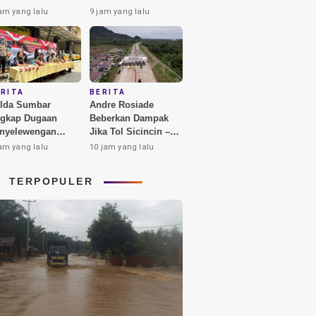
mbar Marahi
Padang, dari Praz
am yang lalu
9 jam yang lalu
ngendara, Ini
Teguh hingga Deddy
njelasannya
Corbuzier
ERITA
BERITA
lda Sumbar
Andre Rosiade
gkap Dugaan
Beberkan Dampak
nyelewengan
Jika Tol Sicincin –
350 Liter Bio Solar
Bukittinggi Berhasil
am yang lalu
10 jam yang lalu
rsubsidi di
Dibangun
dang
TERPOPULER